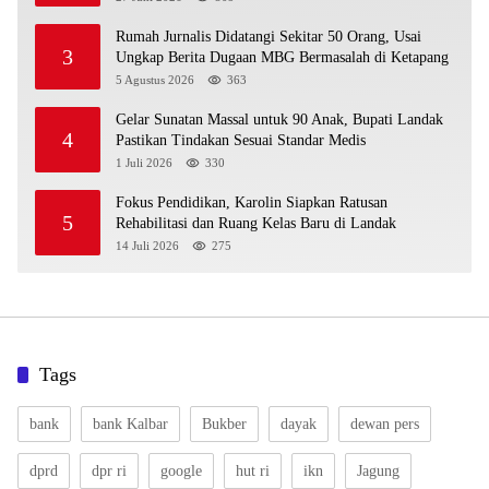
Rumah Jurnalis Didatangi Sekitar 50 Orang, Usai
3
Ungkap Berita Dugaan MBG Bermasalah di Ketapang
5 Agustus 2026
363
Gelar Sunatan Massal untuk 90 Anak, Bupati Landak
4
Pastikan Tindakan Sesuai Standar Medis
1 Juli 2026
330
Fokus Pendidikan, Karolin Siapkan Ratusan
5
Rehabilitasi dan Ruang Kelas Baru di Landak
14 Juli 2026
275
Tags
bank
bank Kalbar
Bukber
dayak
dewan pers
dprd
dpr ri
google
hut ri
ikn
Jagung