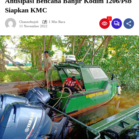
Antisipasi Bencana Banjir Kodim 1206/Psb
Siapkan KMC
31
Channeltujuh
1 Min Baca
11 November 2022