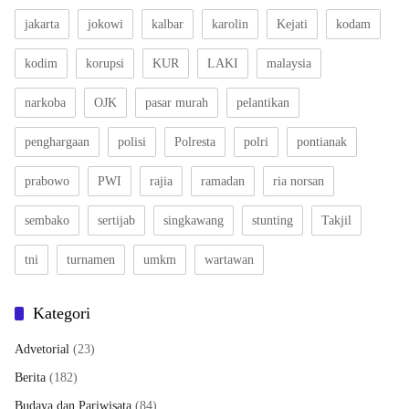
jakarta
jokowi
kalbar
karolin
Kejati
kodam
kodim
korupsi
KUR
LAKI
malaysia
narkoba
OJK
pasar murah
pelantikan
penghargaan
polisi
Polresta
polri
pontianak
prabowo
PWI
rajia
ramadan
ria norsan
sembako
sertijab
singkawang
stunting
Takjil
tni
turnamen
umkm
wartawan
Kategori
Advetorial
(23)
Berita
(182)
Budaya dan Pariwisata
(84)