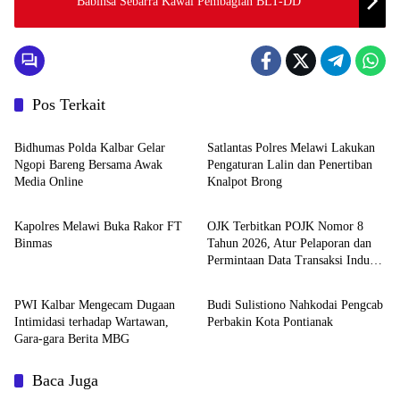
Babinsa Sebarra Kawal Pembagian BLT-DD
Pos Terkait
Hukum dan TNI/Polri
Hukum dan TNI/Polri
Bidhumas Polda Kalbar Gelar
Satlantas Polres Melawi Lakukan
Ngopi Bareng Bersama Awak
Pengaturan Lalin dan Penertiban
Media Online
Knalpot Brong
Hukum dan TNI/Polri
News
Kapolres Melawi Buka Rakor FT
OJK Terbitkan POJK Nomor 8
Binmas
Tahun 2026, Atur Pelaporan dan
Permintaan Data Transaksi Industri
News
Hukum dan TNI/Polri
Pindar
PWI Kalbar Mengecam Dugaan
Budi Sulistiono Nahkodai Pengcab
Intimidasi terhadap Wartawan,
Perbakin Kota Pontianak
Gara-gara Berita MBG
Baca Juga