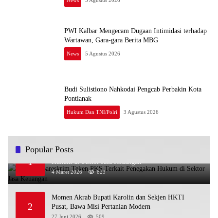
PWI Kalbar Mengecam Dugaan Intimidasi terhadap
Wartawan, Gara-gara Berita MBG
News
5 Agustus 2026
Budi Sulistiono Nahkodai Pengcab Perbakin Kota
Pontianak
Hukum Dan TNI/Polri
3 Agustus 2026
Popular Posts
OJK dan Bareskrim Teken PKS Terkait Penegakan
1
Hukum di Sektor Jasa Keuangan
4 Maret 2026
823
Momen Akrab Bupati Karolin dan Sekjen HKTI
2
Pusat, Bawa Misi Pertanian Modern
27 Juni 2026
509