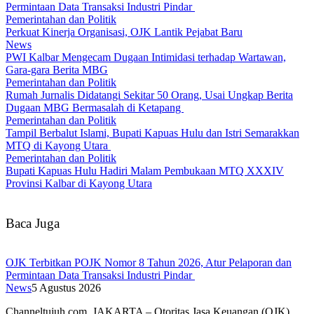
Permintaan Data Transaksi Industri Pindar
Pemerintahan dan Politik
Perkuat Kinerja Organisasi, OJK Lantik Pejabat Baru
News
PWI Kalbar Mengecam Dugaan Intimidasi terhadap Wartawan,
Gara-gara Berita MBG
Pemerintahan dan Politik
Rumah Jurnalis Didatangi Sekitar 50 Orang, Usai Ungkap Berita
Dugaan MBG Bermasalah di Ketapang
Pemerintahan dan Politik
Tampil Berbalut Islami, Bupati Kapuas Hulu dan Istri Semarakkan
MTQ di Kayong Utara
Pemerintahan dan Politik
Bupati Kapuas Hulu Hadiri Malam Pembukaan MTQ XXXIV
Provinsi Kalbar di Kayong Utara
Baca Juga
OJK Terbitkan POJK Nomor 8 Tahun 2026, Atur Pelaporan dan
Permintaan Data Transaksi Industri Pindar
News
5 Agustus 2026
Channeltujuh.com, JAKARTA – Otoritas Jasa Keuangan (OJK)