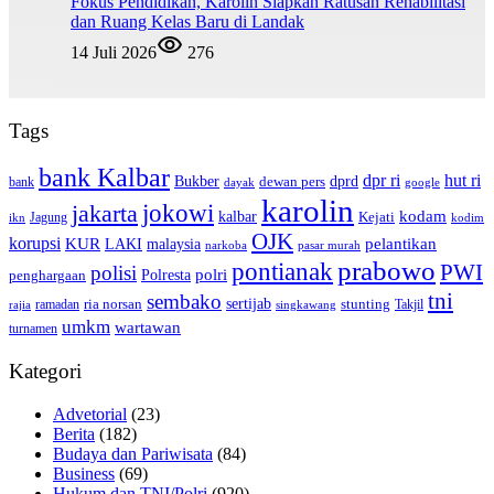
Fokus Pendidikan, Karolin Siapkan Ratusan Rehabilitasi
dan Ruang Kelas Baru di Landak
14 Juli 2026
276
Tags
bank Kalbar
dpr ri
hut ri
dprd
Bukber
dewan pers
bank
google
dayak
karolin
jokowi
jakarta
kalbar
kodam
Kejati
Jagung
ikn
kodim
OJK
korupsi
pelantikan
KUR
LAKI
malaysia
pasar murah
narkoba
prabowo
pontianak
PWI
polisi
polri
Polresta
penghargaan
tni
sembako
sertijab
ria norsan
stunting
Takjil
ramadan
rajia
singkawang
umkm
wartawan
turnamen
Kategori
Advetorial
(23)
Berita
(182)
Budaya dan Pariwisata
(84)
Business
(69)
Hukum dan TNI/Polri
(920)