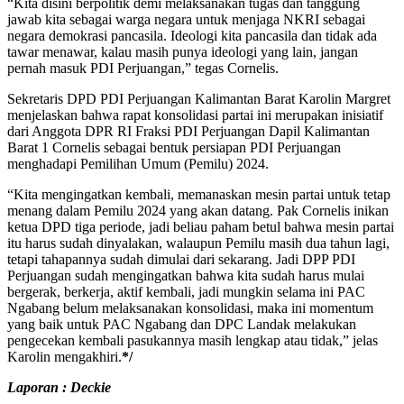
“Kita disini berpolitik demi melaksanakan tugas dan tanggung
jawab kita sebagai warga negara untuk menjaga NKRI sebagai
negara demokrasi pancasila. Ideologi kita pancasila dan tidak ada
tawar menawar, kalau masih punya ideologi yang lain, jangan
pernah masuk PDI Perjuangan,” tegas Cornelis.
Sekretaris DPD PDI Perjuangan Kalimantan Barat Karolin Margret
menjelaskan bahwa rapat konsolidasi partai ini merupakan inisiatif
dari Anggota DPR RI Fraksi PDI Perjuangan Dapil Kalimantan
Barat 1 Cornelis sebagai bentuk persiapan PDI Perjuangan
menghadapi Pemilihan Umum (Pemilu) 2024.
“Kita mengingatkan kembali, memanaskan mesin partai untuk tetap
menang dalam Pemilu 2024 yang akan datang. Pak Cornelis inikan
ketua DPD tiga periode, jadi beliau paham betul bahwa mesin partai
itu harus sudah dinyalakan, walaupun Pemilu masih dua tahun lagi,
tetapi tahapannya sudah dimulai dari sekarang. Jadi DPP PDI
Perjuangan sudah mengingatkan bahwa kita sudah harus mulai
bergerak, berkerja, aktif kembali, jadi mungkin selama ini PAC
Ngabang belum melaksanakan konsolidasi, maka ini momentum
yang baik untuk PAC Ngabang dan DPC Landak melakukan
pengecekan kembali pasukannya masih lengkap atau tidak,” jelas
Karolin mengakhiri.
*/
Laporan : Deckie