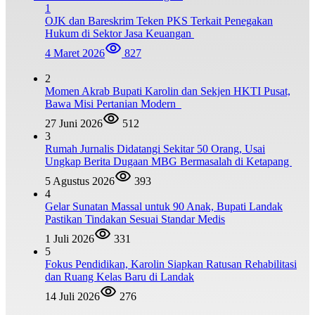
1
OJK dan Bareskrim Teken PKS Terkait Penegakan
Hukum di Sektor Jasa Keuangan
4 Maret 2026
827
2
Momen Akrab Bupati Karolin dan Sekjen HKTI Pusat,
Bawa Misi Pertanian Modern
27 Juni 2026
512
3
Rumah Jurnalis Didatangi Sekitar 50 Orang, Usai
Ungkap Berita Dugaan MBG Bermasalah di Ketapang
5 Agustus 2026
393
4
Gelar Sunatan Massal untuk 90 Anak, Bupati Landak
Pastikan Tindakan Sesuai Standar Medis
1 Juli 2026
331
5
Fokus Pendidikan, Karolin Siapkan Ratusan Rehabilitasi
dan Ruang Kelas Baru di Landak
14 Juli 2026
276