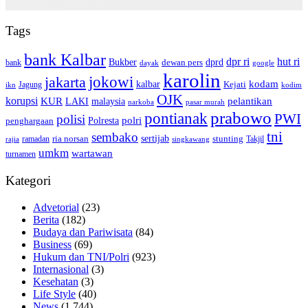
Tags
bank Kalbar
dpr ri
hut ri
dprd
Bukber
dewan pers
bank
google
dayak
karolin
jokowi
jakarta
kalbar
kodam
Kejati
Jagung
ikn
kodim
OJK
korupsi
pelantikan
KUR
LAKI
malaysia
pasar murah
narkoba
prabowo
pontianak
PWI
polisi
polri
Polresta
penghargaan
tni
sembako
sertijab
ria norsan
stunting
Takjil
ramadan
rajia
singkawang
umkm
wartawan
turnamen
Kategori
Advetorial
(23)
Berita
(182)
Budaya dan Pariwisata
(84)
Business
(69)
Hukum dan TNI/Polri
(923)
Internasional
(3)
Kesehatan
(3)
Life Style
(40)
News
(1,744)