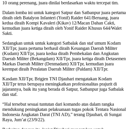
10 orang perenang, juara dinilai berdasarkan waktu tercepat tim.
Dalam lomba ini untuk kategori Satpur dan Satbanpur juara pertama
diraih oleh Batalyon Infanteri (Yonif) Raider 641/Beruang, juara
kedua diraih Kompi Kavaleri (Kikav) 12/Macan Dahan Cakti,
kemudian juara ketiga diraih oleh Yonif Raider Khusus 644/Walet
Sakti.
Sedangkan untuk untuk kategori Satbalak dan staf umum Kodam
XII/Tpr, juara pertama berhasil diraih Keuangan Daerah Militer
(Kudam) XII/Tpr, juara kedua diraih Pembekalan dan Angkutan
Daerah Militer (Bekangdam) XII/Tpr, juara ketiga diraih Detasemen
Markas Daerah Militer (Denmadam) XII/Tpr, kemudian juara
keempat diraih Peralatan Daerah Militer (Paldam) XII/Tpr.
Kasdam XII/Tpr, Brigjen TNI Djauhari mengatakan Kodam
XII/Tpr terus berupaya meningkatkan profesionalitas prajurit di
jajarannya, baik itu yang berada di Satpur, Satbanpur juga Satbalak
dan staf.
“Hal tersebut sesuai tuntutan dari komando atas dalam rangka
mendukung peningkatan pelaksanaan tugas pokok Tentara Nasional
Indonesia Angkatan Darat (TNI AD),” terang Djauhari, di Sungai
Raya, Jum’at (23/9/22).