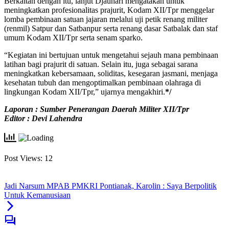
Berkaitan dengan itu, lanjut Djauhari mengatakan untuk
meningkatkan profesionalitas prajurit, Kodam XII/Tpr menggelar
lomba pembinaan satuan jajaran melalui uji petik renang militer
(renmil) Satpur dan Satbanpur serta renang dasar Satbalak dan staf
umum Kodam XII/Tpr serta senam sparko.
“Kegiatan ini bertujuan untuk mengetahui sejauh mana pembinaan
latihan bagi prajurit di satuan. Selain itu, juga sebagai sarana
meningkatkan kebersamaan, soliditas, kesegaran jasmani, menjaga
kesehatan tubuh dan mengoptimalkan pembinaan olahraga di
lingkungan Kodam XII/Tpr,” ujarnya mengakhiri.
*/
Laporan : Sumber Penerangan Daerah Militer XII/Tpr
Editor : Devi Lahendra
Post Views:
12
Jadi Narsum MPAB PMKRI Pontianak, Karolin : Saya Berpolitik
Untuk Kemanusiaan