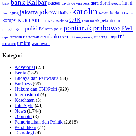
bank Kalbar
dpr ri
hut ri
dprd
Bukber
dewan pers
bank
google
dayak
karolin
jokowi
jakarta
kalbar
kodam
Kejati
Jagung
ikn
kodim
OJK
korupsi
pelantikan
KUR
LAKI
malaysia
pasar murah
narkoba
prabowo
pontianak
PWI
polisi
polri
Polresta
penghargaan
tni
sembako
sertijab
ria norsan
stunting
Takjil
ramadan
rajia
singkawang
umkm
wartawan
turnamen
Kategori
Advetorial
(23)
Berita
(182)
Budaya dan Pariwisata
(84)
Business
(69)
Hukum dan TNI/Polri
(920)
Internasional
(3)
Kesehatan
(3)
Life Style
(40)
News
(1,744)
Otomotif
(3)
Pemerintahan dan Politik
(2,818)
Pendidikan
(74)
Teknologi
(4)