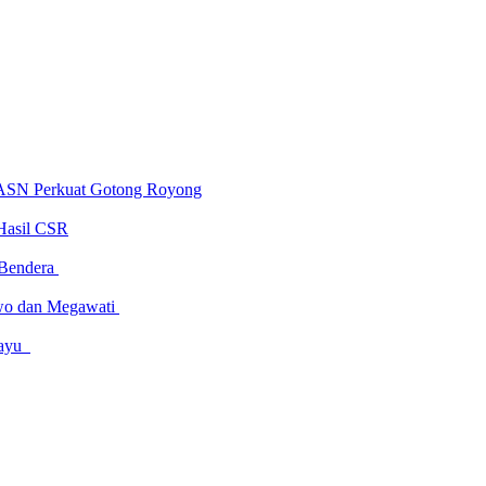
 ASN Perkuat Gotong Royong
Hasil CSR
 Bendera
owo dan Megawati
amayu