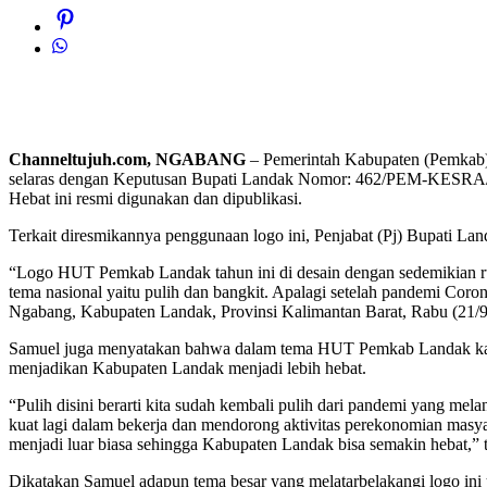
Channeltujuh.com, NGABANG
– Pemerintah Kabupaten (Pemkab)
selaras dengan Keputusan Bupati Landak Nomor: 462/PEM-KESRA/
Hebat ini resmi digunakan dan dipublikasi.
Terkait diresmikannya penggunaan logo ini, Penjabat (Pj) Bupati L
“Logo HUT Pemkab Landak tahun ini di desain dengan sedemikian rupa
tema nasional yaitu pulih dan bangkit. Apalagi setelah pandemi Coron
Ngabang, Kabupaten Landak, Provinsi Kalimantan Barat, Rabu (21/9
Samuel juga menyatakan bahwa dalam tema HUT Pemkab Landak kali i
menjadikan Kabupaten Landak menjadi lebih hebat.
“Pulih disini berarti kita sudah kembali pulih dari pandemi yang mel
kuat lagi dalam bekerja dan mendorong aktivitas perekonomian masya
menjadi luar biasa sehingga Kabupaten Landak bisa semakin hebat,” 
Dikatakan Samuel adapun tema besar yang melatarbelakangi logo ini 