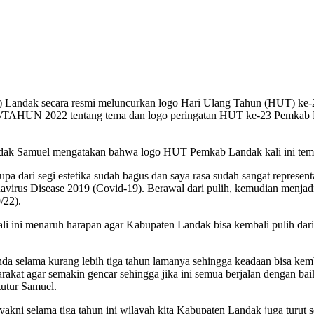
 Landak secara resmi meluncurkan logo Hari Ulang Tahun (HUT) ke-
TAHUN 2022 tentang tema dan logo peringatan HUT ke-23 Pemkab L
andak Samuel mengatakan bahwa logo HUT Pemkab Landak kali ini teman
 dari segi estetika sudah bagus dan saya rasa sudah sangat represen
avirus Disease 2019 (Covid-19). Berawal dari pulih, kemudian menjadi 
/22).
ni menaruh harapan agar Kabupaten Landak bisa kembali pulih dari 
anda selama kurang lebih tiga tahun lamanya sehingga keadaan bisa kem
rakat agar semakin gencar sehingga jika ini semua berjalan dengan bai
tutur Samuel.
yakni selama tiga tahun ini wilayah kita Kabupaten Landak juga turu