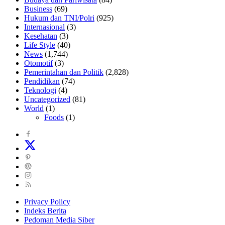
Business
(69)
Hukum dan TNI/Polri
(925)
Internasional
(3)
Kesehatan
(3)
Life Style
(40)
News
(1,744)
Otomotif
(3)
Pemerintahan dan Politik
(2,828)
Pendidikan
(74)
Teknologi
(4)
Uncategorized
(81)
World
(1)
Foods
(1)
Privacy Policy
Indeks Berita
Pedoman Media Siber