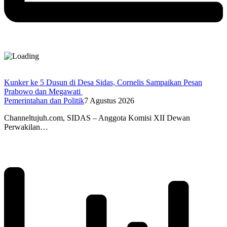
Kunker ke 5 Dusun di Desa Sidas, Cornelis Sampaikan Pesan
Prabowo dan Megawati
Pemerintahan dan Politik
7 Agustus 2026
Channeltujuh.com, SIDAS – Anggota Komisi XII Dewan
Perwakilan…