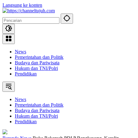
Langsung ke konten
News
Pemerintahan dan Politik
Budaya dan Pariwisata
Hukum dan TNI/Polri
Pendidikan
News
Pemerintahan dan Politik
Budaya dan Pariwisata
Hukum dan TNI/Polri
Pendidikan