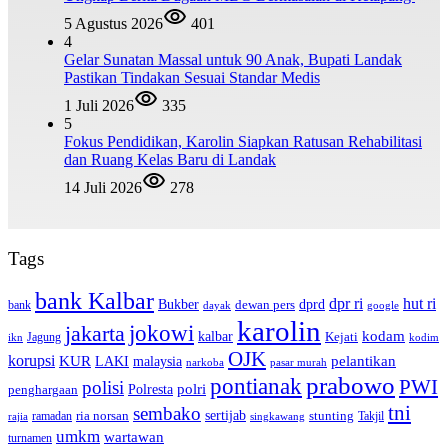
5 Agustus 2026
401
4
Gelar Sunatan Massal untuk 90 Anak, Bupati Landak
Pastikan Tindakan Sesuai Standar Medis
1 Juli 2026
335
5
Fokus Pendidikan, Karolin Siapkan Ratusan Rehabilitasi
dan Ruang Kelas Baru di Landak
14 Juli 2026
278
Tags
bank Kalbar
dpr ri
hut ri
dprd
Bukber
dewan pers
bank
google
dayak
karolin
jokowi
jakarta
kalbar
kodam
Kejati
Jagung
ikn
kodim
OJK
korupsi
pelantikan
KUR
LAKI
malaysia
pasar murah
narkoba
prabowo
pontianak
PWI
polisi
polri
Polresta
penghargaan
tni
sembako
sertijab
ria norsan
stunting
Takjil
ramadan
rajia
singkawang
umkm
wartawan
turnamen