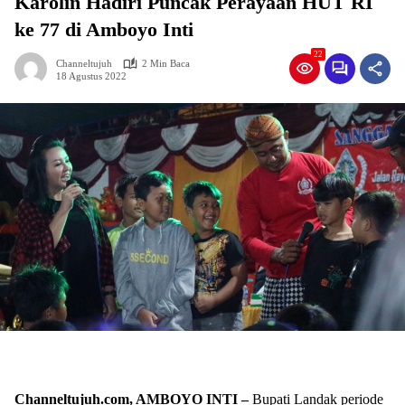
Karolin Hadiri Puncak Perayaan HUT RI
ke 77 di Amboyo Inti
22
Channeltujuh
2 Min Baca
18 Agustus 2022
Channeltujuh.com, AMBOYO INTI –
Bupati Landak periode