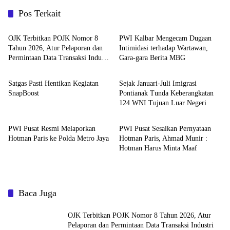
Pos Terkait
News
News
OJK Terbitkan POJK Nomor 8
PWI Kalbar Mengecam Dugaan
Tahun 2026, Atur Pelaporan dan
Intimidasi terhadap Wartawan,
Permintaan Data Transaksi Industri
Gara-gara Berita MBG
News
News
Pindar
Satgas Pasti Hentikan Kegiatan
Sejak Januari-Juli Imigrasi
SnapBoost
Pontianak Tunda Keberangkatan
124 WNI Tujuan Luar Negeri
News
News
PWI Pusat Resmi Melaporkan
PWI Pusat Sesalkan Pernyataan
Hotman Paris ke Polda Metro Jaya
Hotman Paris, Ahmad Munir :
Hotman Harus Minta Maaf
Baca Juga
OJK Terbitkan POJK Nomor 8 Tahun 2026, Atur
Pelaporan dan Permintaan Data Transaksi Industri