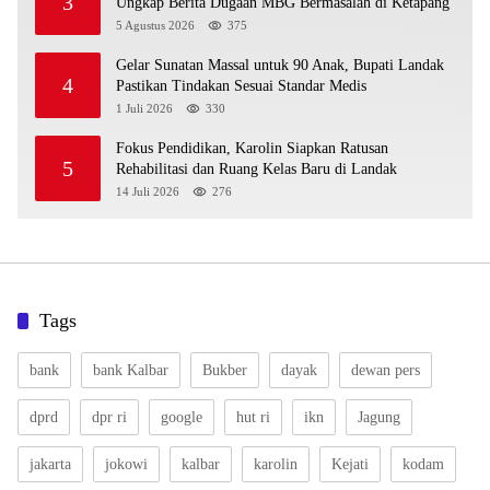
3
Ungkap Berita Dugaan MBG Bermasalah di Ketapang
5 Agustus 2026
375
Gelar Sunatan Massal untuk 90 Anak, Bupati Landak
4
Pastikan Tindakan Sesuai Standar Medis
1 Juli 2026
330
Fokus Pendidikan, Karolin Siapkan Ratusan
5
Rehabilitasi dan Ruang Kelas Baru di Landak
14 Juli 2026
276
Tags
bank
bank Kalbar
Bukber
dayak
dewan pers
dprd
dpr ri
google
hut ri
ikn
Jagung
jakarta
jokowi
kalbar
karolin
Kejati
kodam