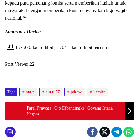
kepada para pemenang lomba serta memberikan hadiah untuk
masyarakat dengan memberikan kuis menyanyikan lagu wajib
nasional
.*/
Laporan : Deckie
15756 6 kali dilihat
, 1764 1 kali dilihat hari ini
Post Views:
22
Tag:
hut ri
hut ri 77
jokowi
karolin
Farel Prayoga “Ojo Dibandingke” Goyang Istana
Negara