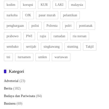
kodim
korupsi
KUR
LAKI
malaysia
narkoba
OJK
pasar murah
pelantikan
penghargaan
polisi
Polresta
polri
pontianak
prabowo
PWI
rajia
ramadan
ria norsan
sembako
sertijab
singkawang
stunting
Takjil
tni
turnamen
umkm
wartawan
Kategori
Advetorial
(23)
Berita
(182)
Budaya dan Pariwisata
(84)
Business
(69)