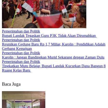
Pemerintahan dan Politik
Bupati Landak Tegaskan Guru P3K Tidak Akan Dirumahkan
Pemerintahan dan Politik
Resmikan Gedung Baru Rp 1,7 Miliar, Karolin : Pendidikan Adalah
Gerbang Kemajuan
Pemerintahan dan Politik
Karolin : Jangan Bandingkan Murid Sekarang dengan Zaman Dulu
Pemerintahan dan Politik
Tingkatkan Mutu Belajar, Bupati Landak Kucurkan Dana Bangun 8
Ruang Kelas Baru
Baca Juga