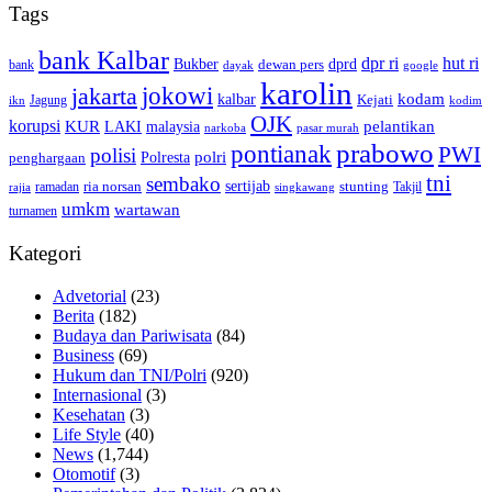
Tags
bank Kalbar
dpr ri
hut ri
dprd
Bukber
dewan pers
bank
google
dayak
karolin
jokowi
jakarta
kalbar
kodam
Kejati
Jagung
ikn
kodim
OJK
korupsi
pelantikan
KUR
LAKI
malaysia
pasar murah
narkoba
prabowo
pontianak
PWI
polisi
polri
Polresta
penghargaan
tni
sembako
sertijab
ria norsan
stunting
Takjil
ramadan
rajia
singkawang
umkm
wartawan
turnamen
Kategori
Advetorial
(23)
Berita
(182)
Budaya dan Pariwisata
(84)
Business
(69)
Hukum dan TNI/Polri
(920)
Internasional
(3)
Kesehatan
(3)
Life Style
(40)
News
(1,744)
Otomotif
(3)