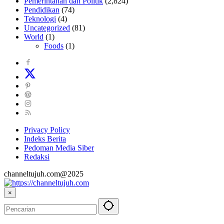
Pemerintahan dan Politik
(2,824)
Pendidikan
(74)
Teknologi
(4)
Uncategorized
(81)
World
(1)
Foods
(1)
Privacy Policy
Indeks Berita
Pedoman Media Siber
Redaksi
channeltujuh.com@2025
×