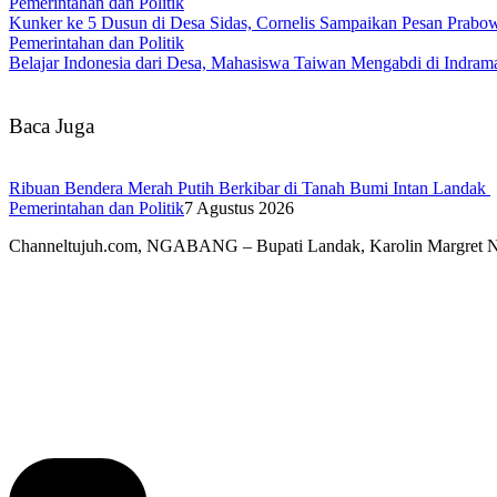
Pemerintahan dan Politik
Kunker ke 5 Dusun di Desa Sidas, Cornelis Sampaikan Pesan Prab
Pemerintahan dan Politik
Belajar Indonesia dari Desa, Mahasiswa Taiwan Mengabdi di Indr
Baca Juga
Ribuan Bendera Merah Putih Berkibar di Tanah Bumi Intan Landak
Pemerintahan dan Politik
7 Agustus 2026
Channeltujuh.com, NGABANG – Bupati Landak, Karolin Margret 