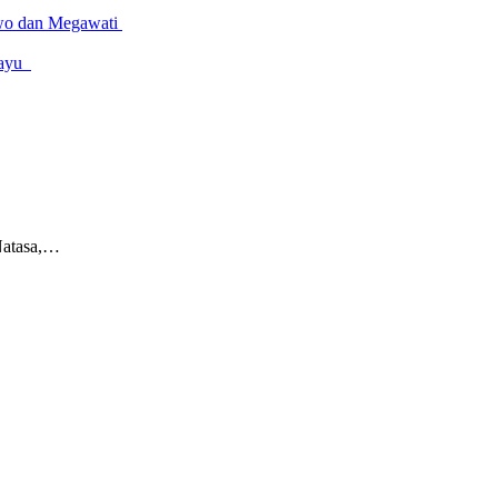
owo dan Megawati
amayu
Natasa,…