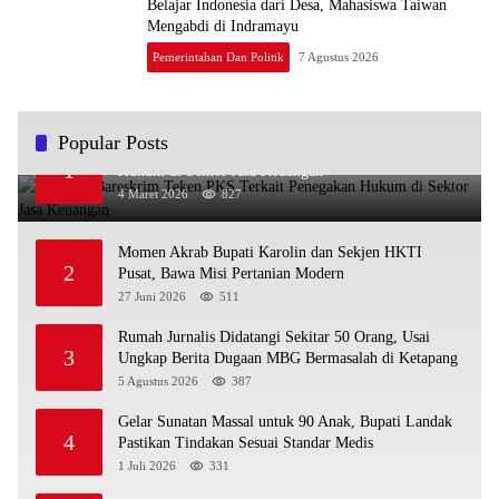
Belajar Indonesia dari Desa, Mahasiswa Taiwan
Mengabdi di Indramayu
Pemerintahan Dan Politik
7 Agustus 2026
Popular Posts
OJK dan Bareskrim Teken PKS Terkait Penegakan
1
Hukum di Sektor Jasa Keuangan
4 Maret 2026
827
Momen Akrab Bupati Karolin dan Sekjen HKTI
2
Pusat, Bawa Misi Pertanian Modern
27 Juni 2026
511
Rumah Jurnalis Didatangi Sekitar 50 Orang, Usai
3
Ungkap Berita Dugaan MBG Bermasalah di Ketapang
5 Agustus 2026
387
Gelar Sunatan Massal untuk 90 Anak, Bupati Landak
4
Pastikan Tindakan Sesuai Standar Medis
1 Juli 2026
331