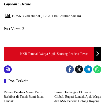
Laporan : Deckie
15756 3 kali dilihat
, 1764 1 kali dilihat hari ini
Post Views:
21
KKB Tembak Warga Sipil, Seorang Pendeta Tewas
Pos Terkait
Pemerintahan dan Politik
Pemerintahan dan Politik
Ribuan Bendera Merah Putih
Lewati Tantangan Ekonomi
Berkibar di Tanah Bumi Intan
Global, Bupati Landak Ajak Warga
Landak
dan ASN Perkuat Gotong Royong
Pemerintahan dan Politik
Pemerintahan dan Politik