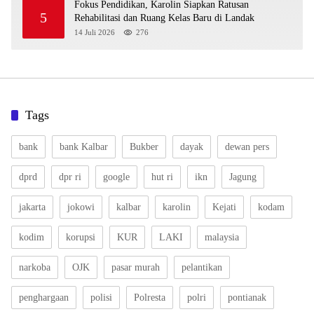
Fokus Pendidikan, Karolin Siapkan Ratusan
5
Rehabilitasi dan Ruang Kelas Baru di Landak
14 Juli 2026
276
Tags
bank
bank Kalbar
Bukber
dayak
dewan pers
dprd
dpr ri
google
hut ri
ikn
Jagung
jakarta
jokowi
kalbar
karolin
Kejati
kodam
kodim
korupsi
KUR
LAKI
malaysia
narkoba
OJK
pasar murah
pelantikan
penghargaan
polisi
Polresta
polri
pontianak