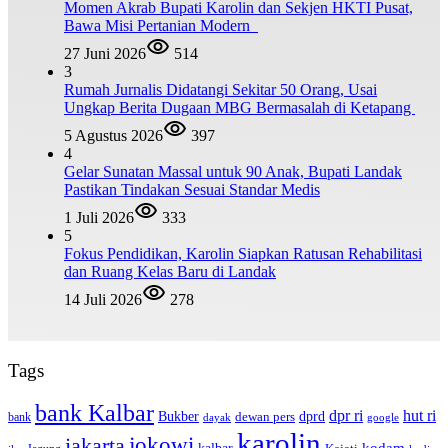
Momen Akrab Bupati Karolin dan Sekjen HKTI Pusat,
Bawa Misi Pertanian Modern
27 Juni 2026
514
3
Rumah Jurnalis Didatangi Sekitar 50 Orang, Usai
Ungkap Berita Dugaan MBG Bermasalah di Ketapang
5 Agustus 2026
397
4
Gelar Sunatan Massal untuk 90 Anak, Bupati Landak
Pastikan Tindakan Sesuai Standar Medis
1 Juli 2026
333
5
Fokus Pendidikan, Karolin Siapkan Ratusan Rehabilitasi
dan Ruang Kelas Baru di Landak
14 Juli 2026
278
Tags
bank Kalbar
dpr ri
hut ri
dprd
Bukber
dewan pers
bank
google
dayak
karolin
jokowi
jakarta