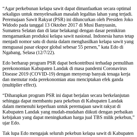
“Agar perkebunan kelapa sawit dapat dimanfaatkan secara optimal
sekaligus untuk menyelesaikan masalah legalitas lahan yang terjadi.
Peremajaan Sawit Rakyat (PSR) ini diluncurkan oleh Presiden Joko
Widodo pada tanggal 13 Oktober 2017 di Musi Banyuasin,
Sumatera Selatan dan di latar belakangi dengan dasar pemikiran
mengamankan produksi kelapa sawit nasional. Indonesia harus tetap
menjadi nomor satu di dunia dalam menghasilkan kelapa sawit yang
menguasai pasar ekspor global sebesar 55 persen,” kata Edo di
Ngabang, Selasa (12/7/22).
Edo berharap program PSR dapat berkontribusi terhadap pemulihan
perekonomian Kabupaten Landak di masa pandemi Coronavirus
Disease 2019 (COVID-19) dengan menyerap banyak tenaga kerja
dan memutar roda perekonomian atau menciptakan efek ganda
(multiplier effect).
“Diharapkan program PSR ini dapat berjalan secara berkelanjutan
sehingga dapat membantu para pekebun di Kabupaten Landak
dalam memenuhi keperluan untuk peremajaan sawit rakyat di
Kabupaten Landak yang mudah-mudahan diikuti dengan perbaikan
kebijakan yang dapat meningkatkan harga jual TBS milik pekebun,”
ujar Edo.
Tak lupa Edo mengajak seluruh pekebun kelapa sawit di Kabupaten