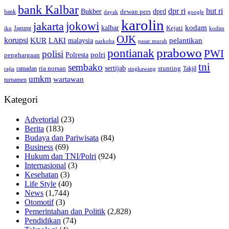
bank Kalbar
dpr ri
hut ri
dprd
Bukber
dewan pers
bank
google
dayak
karolin
jokowi
jakarta
kalbar
kodam
Kejati
Jagung
ikn
kodim
OJK
korupsi
pelantikan
KUR
LAKI
malaysia
pasar murah
narkoba
prabowo
pontianak
PWI
polisi
polri
Polresta
penghargaan
tni
sembako
sertijab
ria norsan
stunting
Takjil
ramadan
rajia
singkawang
umkm
wartawan
turnamen
Kategori
Advetorial
(23)
Berita
(183)
Budaya dan Pariwisata
(84)
Business
(69)
Hukum dan TNI/Polri
(924)
Internasional
(3)
Kesehatan
(3)
Life Style
(40)
News
(1,744)
Otomotif
(3)
Pemerintahan dan Politik
(2,828)
Pendidikan
(74)