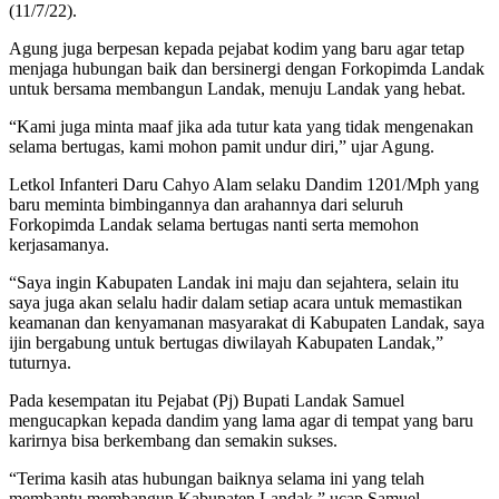
(11/7/22).
Agung juga berpesan kepada pejabat kodim yang baru agar tetap
menjaga hubungan baik dan bersinergi dengan Forkopimda Landak
untuk bersama membangun Landak, menuju Landak yang hebat.
“Kami juga minta maaf jika ada tutur kata yang tidak mengenakan
selama bertugas, kami mohon pamit undur diri,” ujar Agung.
Letkol Infanteri Daru Cahyo Alam selaku Dandim 1201/Mph yang
baru meminta bimbingannya dan arahannya dari seluruh
Forkopimda Landak selama bertugas nanti serta memohon
kerjasamanya.
“Saya ingin Kabupaten Landak ini maju dan sejahtera, selain itu
saya juga akan selalu hadir dalam setiap acara untuk memastikan
keamanan dan kenyamanan masyarakat di Kabupaten Landak, saya
ijin bergabung untuk bertugas diwilayah Kabupaten Landak,”
tuturnya.
Pada kesempatan itu Pejabat (Pj) Bupati Landak Samuel
mengucapkan kepada dandim yang lama agar di tempat yang baru
karirnya bisa berkembang dan semakin sukses.
“Terima kasih atas hubungan baiknya selama ini yang telah
membantu membangun Kabupaten Landak,” ucap Samuel.