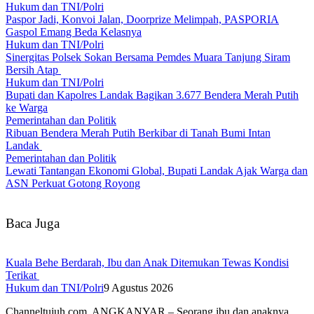
Hukum dan TNI/Polri
Paspor Jadi, Konvoi Jalan, Doorprize Melimpah, PASPORIA
Gaspol Emang Beda Kelasnya
Hukum dan TNI/Polri
Sinergitas Polsek Sokan Bersama Pemdes Muara Tanjung Siram
Bersih Atap
Hukum dan TNI/Polri
Bupati dan Kapolres Landak Bagikan 3.677 Bendera Merah Putih
ke Warga
Pemerintahan dan Politik
Ribuan Bendera Merah Putih Berkibar di Tanah Bumi Intan
Landak
Pemerintahan dan Politik
Lewati Tantangan Ekonomi Global, Bupati Landak Ajak Warga dan
ASN Perkuat Gotong Royong
Baca Juga
Kuala Behe Berdarah, Ibu dan Anak Ditemukan Tewas Kondisi
Terikat
Hukum dan TNI/Polri
9 Agustus 2026
Channeltujuh.com, ANGKANYAR – Seorang ibu dan anaknya