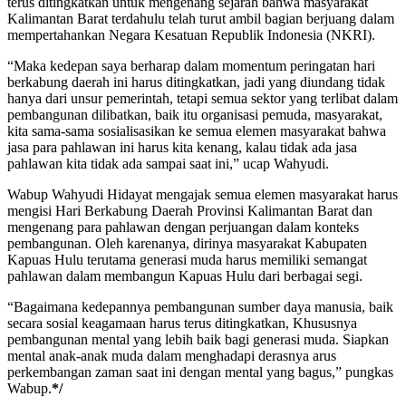
terus ditingkatkan untuk mengenang sejarah bahwa masyarakat
Kalimantan Barat terdahulu telah turut ambil bagian berjuang dalam
mempertahankan Negara Kesatuan Republik Indonesia (NKRI).
“Maka kedepan saya berharap dalam momentum peringatan hari
berkabung daerah ini harus ditingkatkan, jadi yang diundang tidak
hanya dari unsur pemerintah, tetapi semua sektor yang terlibat dalam
pembangunan dilibatkan, baik itu organisasi pemuda, masyarakat,
kita sama-sama sosialisasikan ke semua elemen masyarakat bahwa
jasa para pahlawan ini harus kita kenang, kalau tidak ada jasa
pahlawan kita tidak ada sampai saat ini,” ucap Wahyudi.
Wabup Wahyudi Hidayat mengajak semua elemen masyarakat harus
mengisi Hari Berkabung Daerah Provinsi Kalimantan Barat dan
mengenang para pahlawan dengan perjuangan dalam konteks
pembangunan. Oleh karenanya, dirinya masyarakat Kabupaten
Kapuas Hulu terutama generasi muda harus memiliki semangat
pahlawan dalam membangun Kapuas Hulu dari berbagai segi.
“Bagaimana kedepannya pembangunan sumber daya manusia, baik
secara sosial keagamaan harus terus ditingkatkan, Khususnya
pembangunan mental yang lebih baik bagi generasi muda. Siapkan
mental anak-anak muda dalam menghadapi derasnya arus
perkembangan zaman saat ini dengan mental yang bagus,” pungkas
Wabup.
*/