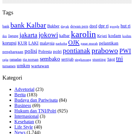
Tags
bank Kalbar
dpr ri
hut ri
dprd
Bukber
dewan pers
bank
google
dayak
karolin
jokowi
jakarta
kalbar
kodam
Kejati
Jagung
ikn
kodim
OJK
korupsi
pelantikan
KUR
LAKI
malaysia
pasar murah
narkoba
prabowo
pontianak
PWI
polisi
polri
Polresta
penghargaan
tni
sembako
sertijab
ria norsan
stunting
Takjil
ramadan
rajia
singkawang
umkm
wartawan
turnamen
Kategori
Advetorial
(23)
Berita
(183)
Budaya dan Pariwisata
(84)
Business
(69)
Hukum dan TNI/Polri
(925)
Internasional
(3)
Kesehatan
(3)
Life Style
(40)
News
(1,744)