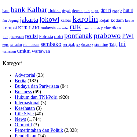
bank Kalbar
dpr ri
hut ri
dprd
Bukber
dewan pers
bank
google
dayak
karolin
jokowi
jakarta
kalbar
kodam
Kejati
Jagung
ikn
kodim
OJK
korupsi
pelantikan
KUR
LAKI
malaysia
pasar murah
narkoba
prabowo
pontianak
PWI
polisi
polri
Polresta
penghargaan
tni
sembako
sertijab
ria norsan
stunting
Takjil
ramadan
rajia
singkawang
umkm
wartawan
turnamen
Kategori
Advetorial
(23)
Berita
(182)
Budaya dan Pariwisata
(84)
Business
(69)
Hukum dan TNI/Polri
(920)
Internasional
(3)
Kesehatan
(3)
Life Style
(40)
News
(1,744)
Otomotif
(3)
Pemerintahan dan Politik
(2,828)
Pendidikan
(74)