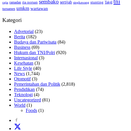
tni
sembako
sertijab
ria norsan
stunting
Takjil
ramadan
rajia
singkawang
umkm
wartawan
turnamen
Kategori
Advetorial
(23)
Berita
(182)
Budaya dan Pariwisata
(84)
Business
(69)
Hukum dan TNI/Polri
(920)
Internasional
(3)
Kesehatan
(3)
Life Style
(40)
News
(1,744)
Otomotif
(3)
Pemerintahan dan Politik
(2,818)
Pendidikan
(74)
Teknologi
(4)
Uncategorized
(81)
World
(1)
Foods
(1)