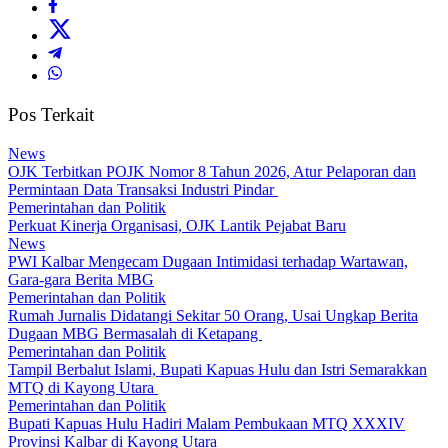
Pos Terkait
News
OJK Terbitkan POJK Nomor 8 Tahun 2026, Atur Pelaporan dan
Permintaan Data Transaksi Industri Pindar
Pemerintahan dan Politik
Perkuat Kinerja Organisasi, OJK Lantik Pejabat Baru
News
PWI Kalbar Mengecam Dugaan Intimidasi terhadap Wartawan,
Gara-gara Berita MBG
Pemerintahan dan Politik
Rumah Jurnalis Didatangi Sekitar 50 Orang, Usai Ungkap Berita
Dugaan MBG Bermasalah di Ketapang
Pemerintahan dan Politik
Tampil Berbalut Islami, Bupati Kapuas Hulu dan Istri Semarakkan
MTQ di Kayong Utara
Pemerintahan dan Politik
Bupati Kapuas Hulu Hadiri Malam Pembukaan MTQ XXXIV
Provinsi Kalbar di Kayong Utara