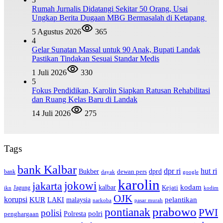
Rumah Jurnalis Didatangi Sekitar 50 Orang, Usai
Ungkap Berita Dugaan MBG Bermasalah di Ketapang
5 Agustus 2026
365
4
Gelar Sunatan Massal untuk 90 Anak, Bupati Landak
Pastikan Tindakan Sesuai Standar Medis
1 Juli 2026
330
5
Fokus Pendidikan, Karolin Siapkan Ratusan Rehabilitasi
dan Ruang Kelas Baru di Landak
14 Juli 2026
275
Tags
bank Kalbar
dpr ri
hut ri
dprd
Bukber
dewan pers
bank
google
dayak
karolin
jokowi
jakarta
kalbar
kodam
Kejati
Jagung
ikn
kodim
OJK
korupsi
pelantikan
KUR
LAKI
malaysia
pasar murah
narkoba
prabowo
pontianak
PWI
polisi
polri
Polresta
penghargaan