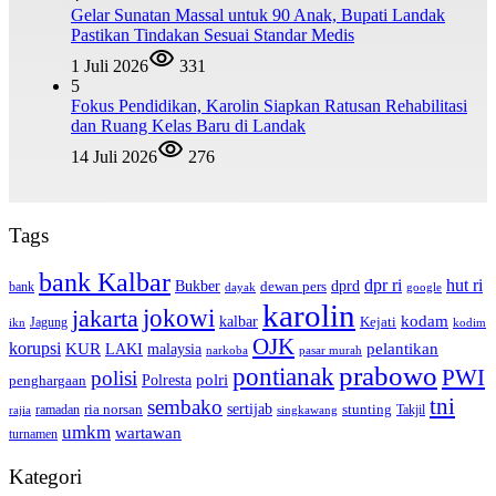
Gelar Sunatan Massal untuk 90 Anak, Bupati Landak
Pastikan Tindakan Sesuai Standar Medis
1 Juli 2026
331
5
Fokus Pendidikan, Karolin Siapkan Ratusan Rehabilitasi
dan Ruang Kelas Baru di Landak
14 Juli 2026
276
Tags
bank Kalbar
dpr ri
hut ri
dprd
Bukber
dewan pers
bank
google
dayak
karolin
jokowi
jakarta
kalbar
kodam
Kejati
Jagung
ikn
kodim
OJK
korupsi
pelantikan
KUR
LAKI
malaysia
pasar murah
narkoba
prabowo
pontianak
PWI
polisi
polri
Polresta
penghargaan
tni
sembako
sertijab
ria norsan
stunting
Takjil
ramadan
rajia
singkawang
umkm
wartawan
turnamen
Kategori