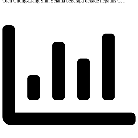
Oleh Chung-Liang Shih Selama beberapa dekade hepatitis C…