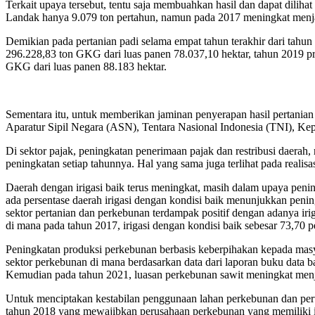
Terkait upaya tersebut, tentu saja membuahkan hasil dan dapat dilih
Landak hanya 9.079 ton pertahun, namun pada 2017 meningkat menjad
Demikian pada pertanian padi selama empat tahun terakhir dari tahu
296.228,83 ton GKG dari luas panen 78.037,10 hektar, tahun 2019 p
GKG dari luas panen 88.183 hektar.
Sementara itu, untuk memberikan jaminan penyerapan hasil pertani
Aparatur Sipil Negara (ASN), Tentara Nasional Indonesia (TNI), Kep
Di sektor pajak, peningkatan penerimaan pajak dan restribusi daerah,
peningkatan setiap tahunnya. Hal yang sama juga terlihat pada realis
Daerah dengan irigasi baik terus meningkat, masih dalam upaya penin
ada persentase daerah irigasi dengan kondisi baik menunjukkan pening
sektor pertanian dan perkebunan terdampak positif dengan adanya irig
di mana pada tahun 2017, irigasi dengan kondisi baik sebesar 73,70
Peningkatan produksi perkebunan berbasis keberpihakan kepada masya
sektor perkebunan di mana berdasarkan data dari laporan buku data b
Kemudian pada tahun 2021, luasan perkebunan sawit meningkat menja
Untuk menciptakan kestabilan penggunaan lahan perkebunan dan per
tahun 2018 yang mewajibkan perusahaan perkebunan yang memiliki i