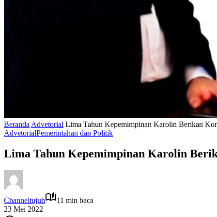
Beranda
Advetorial
Lima Tahun Kepemimpinan Karolin Berikan Kont
Advetorial
Pemerintahan dan Politik
Lima Tahun Kepemimpinan Karolin Berika
Channeltujuh
11 min baca
23 Mei 2022