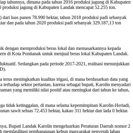
setiap tahunnya, dimana pada tahun 2016 produksi jagung di Kabupaten
0 produksi jagung di Kabupaten Landak mencapat 52.255 ton.
 dari luas panen 78.990 hektar, tahun 2018 produksi padi sebanyak
tar dan pada tahun 2020 produksi padi sebanyak 329.187,13 ton
temik dengan memproduksi beras lokal dan memasarkannya kepada
dern di Kota Pontianak untuk menjual beras lokal Kabupaten Landak.
 fluktuatif. Sedangkan pada periode 2017-2021, realisasi menunjukkan
AD).
 terus meningkatkan kualitas irigasi, di mana berdasarkan data yang
a terhadap sektor pertanian, karena sebagai bupati, Karolin menyadari
naman yang memiliki nilai positif atau meningkat dari tahun ke tahun,
uga tidak ketinggalan, di mana selama kepemimpinan Karolin-Heriadi,
nan sawit seluas 72.453 hektar, kakao 311 hektar dan lada 0 hektar.
nnya, Bupati Landak Karolin mengeluarkan Peraturan Daerah nomor 2
ib memfasilitasi pembangunan kebun masyarakat penyerah lahan