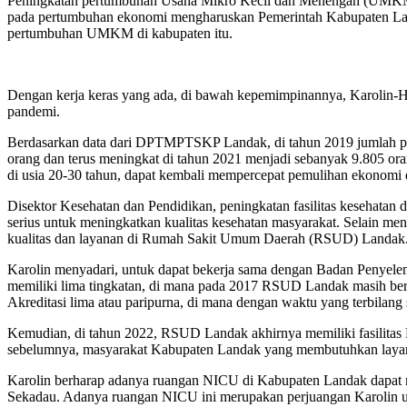
Peningkatan pertumbuhan Usaha Mikro Kecil dan Menengah (UMKM) 
pada pertumbuhan ekonomi mengharuskan Pemerintah Kabupaten Land
pertumbuhan UMKM di kabupaten itu.
Dengan kerja keras yang ada, di bawah kepemimpinannya, Karolin-H
pandemi.
Berdasarkan data dari DPTMPTSKP Landak, di tahun 2019 jumlah pe
orang dan terus meningkat di tahun 2021 menjadi sebanyak 9.805 or
di usia 20-30 tahun, dapat kembali mempercepat pemulihan ekonomi 
Disektor Kesehatan dan Pendidikan, peningkatan fasilitas kesehatan d
serius untuk meningkatkan kualitas kesehatan masyarakat. Selain me
kualitas dan layanan di Rumah Sakit Umum Daerah (RSUD) Landak
Karolin menyadari, untuk dapat bekerja sama dengan Badan Penyeleng
memiliki lima tingkatan, di mana pada 2017 RSUD Landak masih bers
Akreditasi lima atau paripurna, di mana dengan waktu yang terbilan
Kemudian, di tahun 2022, RSUD Landak akhirnya memiliki fasilitas N
sebelumnya, masyarakat Kabupaten Landak yang membutuhkan layana
Karolin berharap adanya ruangan NICU di Kabupaten Landak dapat m
Sekadau. Adanya ruangan NICU ini merupakan perjuangan Karolin un