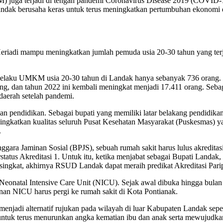
juga terjadi di tengah pandemi Coronavirus Disease 2019 (COVID-
ak berusaha keras untuk terus meningkatkan pertumbuhan ekonomi d
eriadi mampu meningkatkan jumlah pemuda usia 20-30 tahun yang terj
laku UMKM usia 20-30 tahun di Landak hanya sebanyak 736 orang. Na
ang, dan tahun 2022 ini kembali meningkat menjadi 17.411 orang. Se
daerah setelah pandemi.
an pendidikan. Sebagai bupati yang memiliki latar belakang pendidikan
ningkatkan kualitas seluruh Pusat Kesehatan Masyarakat (Puskesmas) 
.
gara Jaminan Sosial (BPJS), sebuah rumah sakit harus lulus akreditasi
tatus Akreditasi 1. Untuk itu, ketika menjabat sebagai Bupati Land
g singkat, akhirnya RSUD Landak dapat meraih predikat Akreditasi Par
eonatal Intensive Care Unit (NICU). Sejak awal dibuka hingga bulan A
n NICU harus pergi ke rumah sakit di Kota Pontianak.
enjadi alternatif rujukan pada wilayah di luar Kabupaten Landak se
tuk terus menurunkan angka kematian ibu dan anak serta mewujudkan f