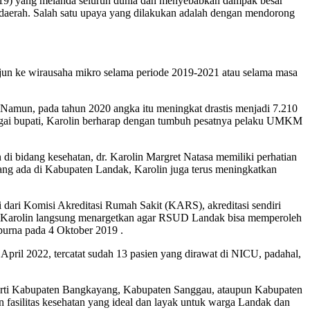
19) yang melanda seluruh dunia dan menyebabkan dampak besar
aerah. Salah satu upaya yang dilakukan adalah dengan mendorong
un ke wirausaha mikro selama periode 2019-2021 atau selama masa
mun, pada tahun 2020 angka itu meningkat drastis menjadi 7.210
bagai bupati, Karolin berharap dengan tumbuh pesatnya pelaku UMKM
 di bidang kesehatan, dr. Karolin Margret Natasa memiliki perhatian
yang ada di Kabupaten Landak, Karolin juga terus meningkatkan
 dari Komisi Akreditasi Rumah Sakit (KARS), akreditasi sendiri
ak, Karolin langsung menargetkan agar RSUD Landak bisa memperoleh
ipurna pada 4 Oktober 2019 .
pril 2022, tercatat sudah 13 pasien yang dirawat di NICU, padahal,
perti Kabupaten Bangkayang, Kabupaten Sanggau, ataupun Kabupaten
asilitas kesehatan yang ideal dan layak untuk warga Landak dan