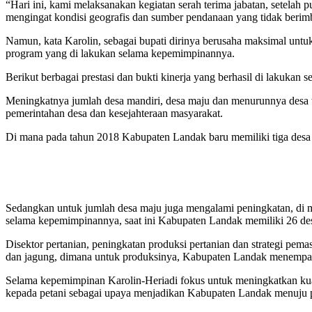
“Hari ini, kami melaksanakan kegiatan serah terima jabatan, setel
mengingat kondisi geografis dan sumber pendanaan yang tidak berimba
Namun, kata Karolin, sebagai bupati dirinya berusaha maksimal untu
program yang di lakukan selama kepemimpinannya.
Berikut berbagai prestasi dan bukti kinerja yang berhasil di lakuka
Meningkatnya jumlah desa mandiri, desa maju dan menurunnya desa t
pemerintahan desa dan kesejahteraan masyarakat.
Di mana pada tahun 2018 Kabupaten Landak baru memiliki tiga desa
Sedangkan untuk jumlah desa maju juga mengalami peningkatan, di m
selama kepemimpinannya, saat ini Kabupaten Landak memiliki 26 desa
Disektor pertanian, peningkatan produksi pertanian dan strategi pem
dan jagung, dimana untuk produksinya, Kabupaten Landak menempati
Selama kepemimpinan Karolin-Heriadi fokus untuk meningkatkan kuali
kepada petani sebagai upaya menjadikan Kabupaten Landak menuju 