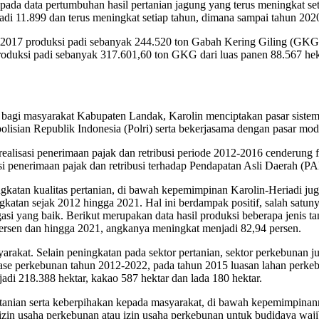
at pada data pertumbuhan hasil pertanian jagung yang terus meningkat 
i 11.899 dan terus meningkat setiap tahun, dimana sampai tahun 202
n 2017 produksi padi sebanyak 244.520 ton Gabah Kering Giling (GKG)
roduksi padi sebanyak 317.601,60 ton GKG dari luas panen 88.567 hek
an bagi masyarakat Kabupaten Landak, Karolin menciptakan pasar sis
olisian Republik Indonesia (Polri) serta bekerjasama dengan pasar mo
 realisasi penerimaan pajak dan retribusi periode 2012-2016 cenderung
asi penerimaan pajak dan retribusi terhadap Pendapatan Asli Daerah (P
gkatan kualitas pertanian, di bawah kepemimpinan Karolin-Heriadi juga
katan sejak 2012 hingga 2021. Hal ini berdampak positif, salah satuny
asi yang baik. Berikut merupakan data hasil produksi beberapa jenis ta
 persen dan hingga 2021, angkanya meningkat menjadi 82,94 persen.
rakat. Selain peningkatan pada sektor pertanian, sektor perkebunan j
ase perkebunan tahun 2012-2022, pada tahun 2015 luasan lahan perkebu
di 218.388 hektar, kakao 587 hektar dan lada 180 hektar.
tanian serta keberpihakan kepada masyarakat, di bawah kepemimpina
zin usaha perkebunan atau izin usaha perkebunan untuk budidaya waj