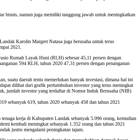
edar bisnis, namun juga memiliki tanggung jawab untuk meningkatkan
andak Karolin Margret Natasa juga berusaha untuk terus
ampai 2021.
rasio Rumah Layak Huni (RLH) sebesar 45,11 persen dengan
nanganan 594 RLH, tahun 2020 47,31 persen dengan penanganan
, suatu daerah tentu memerlukan banyak investasi, dimana hal ini
apat dilihat dari grafik pertumbuhan investor yang terus meningkat
 jumlah investor yang terdaftar di Nomor Induk Berusaha (NIB)
 2019 sebanyak 619, tahun 2020 sebanyak 458 dan tahun 2021
n tenaga kerja di Kabupaten Landak sebanyak 5.996 orang, kemudian
andemi kembali meningkat sebanyak 1.352 orang dan tahun 2021
andak justru mengalami peningkatan tajam.