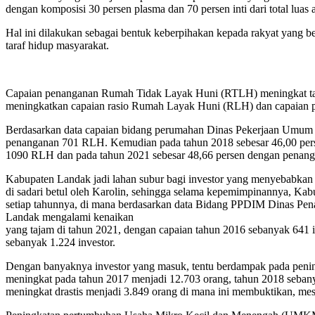
dengan komposisi 30 persen plasma dan 70 persen inti dari total lua
Hal ini dilakukan sebagai bentuk keberpihakan kepada rakyat yang b
taraf hidup masyarakat.
Capaian penanganan Rumah Tidak Layak Huni (RTLH) meningkat taja
meningkatkan capaian rasio Rumah Layak Huni (RLH) dan capaian p
Berdasarkan data capaian bidang perumahan Dinas Pekerjaan Umum
penanganan 701 RLH. Kemudian pada tahun 2018 sebesar 46,00 per
1090 RLH dan pada tahun 2021 sebesar 48,66 persen dengan penan
Kabupaten Landak jadi lahan subur bagi investor yang menyebabkan 
di sadari betul oleh Karolin, sehingga selama kepemimpinannya, Kabu
setiap tahunnya, di mana berdasarkan data Bidang PPDIM Dinas Pe
Landak mengalami kenaikan
yang tajam di tahun 2021, dengan capaian tahun 2016 sebanyak 641 
sebanyak 1.224 investor.
Dengan banyaknya investor yang masuk, tentu berdampak pada penin
meningkat pada tahun 2017 menjadi 12.703 orang, tahun 2018 seban
meningkat drastis menjadi 3.849 orang di mana ini membuktikan, mes