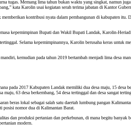
ah purna tugas. Memang lima tahun bukan waktu yang singkat, namun j
ng,” kata Karolin usai kegiatan serah terima jabatan di Kantor Guber
k memberikan kontribusi nyata dalam pembangunan di kabupaten itu. Di
n semasa kepemimpinan Bupati dan Wakil Bupati Landak, Karolin-Heriadi 
ertinggal. Selama kepemimpinannya, Karolin berusaha keras untuk me
 mandiri, kemudian pada tahun 2019 bertambah menjadi lima desa mand
ana pada 2017 Kabupaten Landak memiliki dua desa maju, 15 desa berk
 maju, 63 desa berkembang, 54 desa tertinggal dan desa sangat terting
asaran beras lokal sebagai salah satu daertah lumbung pangan Kalimant
 posisi nomor dua di Kalimantan Barat.
tas dan produksi pertanian dan perkebunan, di mana begitu banyak bant
pertanian modern.