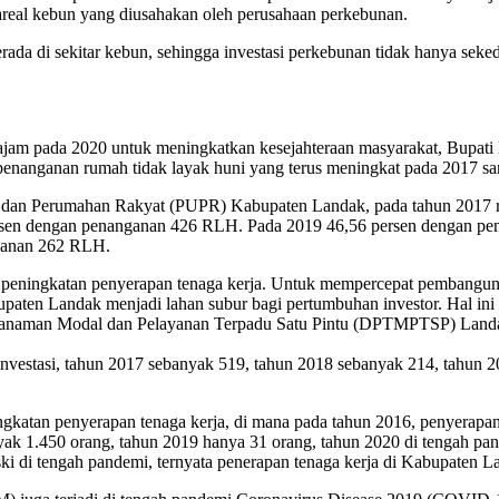
s areal kebun yang diusahakan oleh perusahaan perkebunan.
erada di sekitar kebun, sehingga investasi perkebunan tidak hanya sek
m pada 2020 untuk meningkatkan kesejahteraan masyarakat, Bupati L
enanganan rumah tidak layak huni yang terus meningkat pada 2017 s
 dan Perumahan Rakyat (PUPR) Kabupaten Landak, pada tahun 2017 
sen dengan penanganan 426 RLH. Pada 2019 46,56 persen dengan pe
ganan 262 RLH.
peningkatan penyerapan tenaga kerja. Untuk mempercepat pembangunan
paten Landak menjadi lahan subur bagi pertumbuhan investor. Hal ini d
nanaman Modal dan Pelayanan Terpadu Satu Pintu (DPTMPTSP) Landak,
investasi, tahun 2017 sebanyak 519, tahun 2018 sebanyak 214, tahun
gkatan penyerapan tenaga kerja, di mana pada tahun 2016, penyerapa
yak 1.450 orang, tahun 2019 hanya 31 orang, tahun 2020 di tengah p
ki di tengah pandemi, ternyata penerapan tenaga kerja di Kabupaten L