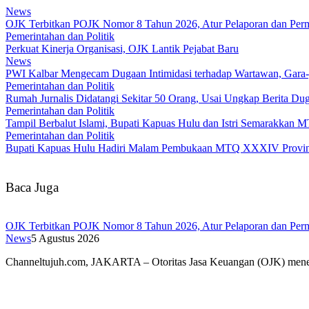
News
OJK Terbitkan POJK Nomor 8 Tahun 2026, Atur Pelaporan dan Permi
Pemerintahan dan Politik
Perkuat Kinerja Organisasi, OJK Lantik Pejabat Baru
News
PWI Kalbar Mengecam Dugaan Intimidasi terhadap Wartawan, Gara
Pemerintahan dan Politik
Rumah Jurnalis Didatangi Sekitar 50 Orang, Usai Ungkap Berita 
Pemerintahan dan Politik
Tampil Berbalut Islami, Bupati Kapuas Hulu dan Istri Semarakkan
Pemerintahan dan Politik
Bupati Kapuas Hulu Hadiri Malam Pembukaan MTQ XXXIV Provins
Baca Juga
OJK Terbitkan POJK Nomor 8 Tahun 2026, Atur Pelaporan dan Permi
News
5 Agustus 2026
Channeltujuh.com, JAKARTA – Otoritas Jasa Keuangan (OJK) men