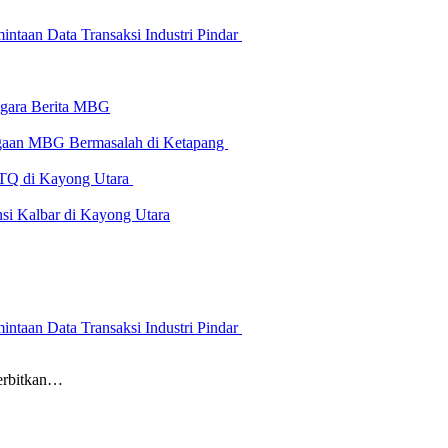
ntaan Data Transaksi Industri Pindar
-gara Berita MBG
Dugaan MBG Bermasalah di Ketapang
 MTQ di Kayong Utara
i Kalbar di Kayong Utara
ntaan Data Transaksi Industri Pindar
erbitkan…