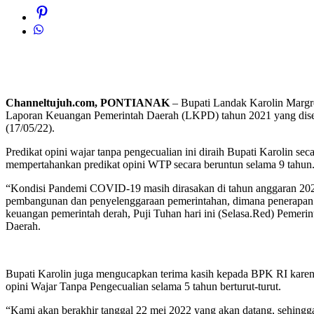
Channeltujuh.com, PONTIANAK
– Bupati Landak Karolin Margr
Laporan Keuangan Pemerintah Daerah (LKPD) tahun 2021 yang diser
(17/05/22).
Predikat opini wajar tanpa pengecualian ini diraih Bupati Karolin 
mempertahankan predikat opini WTP secara beruntun selama 9 tahun
“Kondisi Pandemi COVID-19 masih dirasakan di tahun anggaran 2021
pembangunan dan penyelenggaraan pemerintahan, dimana penerapan Pr
keuangan pemerintah derah, Puji Tuhan hari ini (Selasa.Red) Peme
Daerah.
Bupati Karolin juga mengucapkan terima kasih kepada BPK RI karena
opini Wajar Tanpa Pengecualian selama 5 tahun berturut-turut.
“Kami akan berakhir tanggal 22 mei 2022 yang akan datang, sehingga