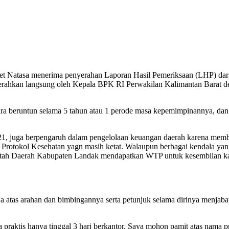
et Natasa menerima penyerahan Laporan Hasil Pemeriksaan (LHP) dar
ahkan langsung oleh Kepala BPK RI Perwakilan Kalimantan Barat den
secara beruntun selama 5 tahun atau 1 perode masa kepemimpinannya, d
.
, juga berpengaruh dalam pengelolaan keuangan daerah karena memba
otokol Kesehatan yagn masih ketat. Walaupun berbagai kendala yang 
rintah Daerah Kabupaten Landak mendapatkan WTP untuk kesembilan ka
 atas arahan dan bimbingannya serta petunjuk selama dirinya menjaba
 praktis hanya tinggal 3 hari berkantor. Saya mohon pamit atas nama