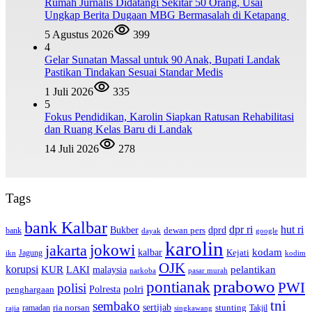
Rumah Jurnalis Didatangi Sekitar 50 Orang, Usai
Ungkap Berita Dugaan MBG Bermasalah di Ketapang
5 Agustus 2026
399
4
Gelar Sunatan Massal untuk 90 Anak, Bupati Landak
Pastikan Tindakan Sesuai Standar Medis
1 Juli 2026
335
5
Fokus Pendidikan, Karolin Siapkan Ratusan Rehabilitasi
dan Ruang Kelas Baru di Landak
14 Juli 2026
278
Tags
bank Kalbar
dpr ri
hut ri
dprd
Bukber
dewan pers
bank
google
dayak
karolin
jokowi
jakarta
kalbar
kodam
Kejati
Jagung
ikn
kodim
OJK
korupsi
pelantikan
KUR
LAKI
malaysia
pasar murah
narkoba
prabowo
pontianak
PWI
polisi
polri
Polresta
penghargaan
tni
sembako
sertijab
ria norsan
stunting
Takjil
ramadan
rajia
singkawang