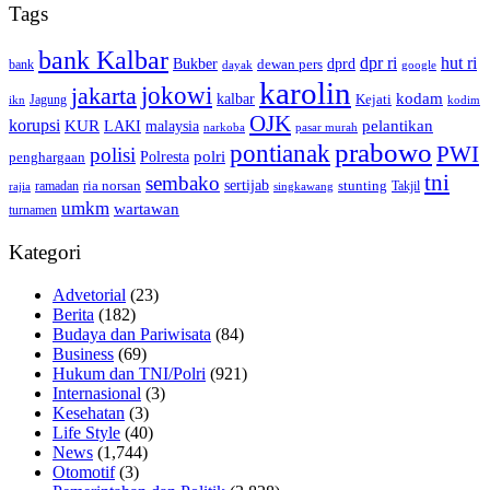
Tags
bank Kalbar
dpr ri
hut ri
dprd
Bukber
dewan pers
bank
google
dayak
karolin
jokowi
jakarta
kalbar
kodam
Kejati
Jagung
ikn
kodim
OJK
korupsi
pelantikan
KUR
LAKI
malaysia
pasar murah
narkoba
prabowo
pontianak
PWI
polisi
polri
Polresta
penghargaan
tni
sembako
sertijab
ria norsan
stunting
Takjil
ramadan
rajia
singkawang
umkm
wartawan
turnamen
Kategori
Advetorial
(23)
Berita
(182)
Budaya dan Pariwisata
(84)
Business
(69)
Hukum dan TNI/Polri
(921)
Internasional
(3)
Kesehatan
(3)
Life Style
(40)
News
(1,744)
Otomotif
(3)