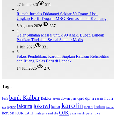
27 Juni 2026
511
3
Rumah Jurnalis Didatangi Sekitar 50 Orang, Usai
Ungkap Berita Dugaan MBG Bermasalah di Ketapang
5 Agustus 2026
387
4
Gelar Sunatan Massal untuk 90 Anak, Bupati Landak
Pastikan Tindakan Sesuai Standar Medis
1 Juli 2026
331
5
Fokus Pendidikan, Karolin Siapkan Ratusan Rehabilitasi
dan Ruang Kelas Baru di Landak
14 Juli 2026
276
Tags
bank Kalbar
dpr ri
hut ri
dprd
Bukber
dewan pers
bank
google
dayak
karolin
jokowi
jakarta
kalbar
kodam
Kejati
Jagung
ikn
kodim
OJK
korupsi
pelantikan
KUR
LAKI
malaysia
pasar murah
narkoba