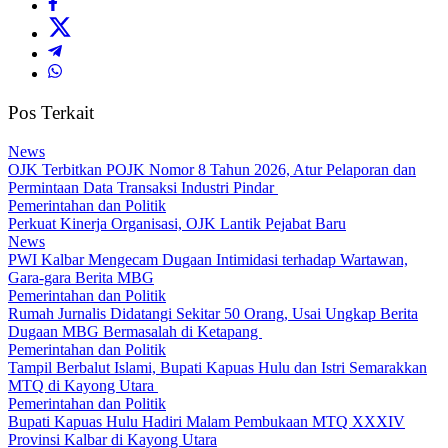
Pos Terkait
News
OJK Terbitkan POJK Nomor 8 Tahun 2026, Atur Pelaporan dan
Permintaan Data Transaksi Industri Pindar
Pemerintahan dan Politik
Perkuat Kinerja Organisasi, OJK Lantik Pejabat Baru
News
PWI Kalbar Mengecam Dugaan Intimidasi terhadap Wartawan,
Gara-gara Berita MBG
Pemerintahan dan Politik
Rumah Jurnalis Didatangi Sekitar 50 Orang, Usai Ungkap Berita
Dugaan MBG Bermasalah di Ketapang
Pemerintahan dan Politik
Tampil Berbalut Islami, Bupati Kapuas Hulu dan Istri Semarakkan
MTQ di Kayong Utara
Pemerintahan dan Politik
Bupati Kapuas Hulu Hadiri Malam Pembukaan MTQ XXXIV
Provinsi Kalbar di Kayong Utara