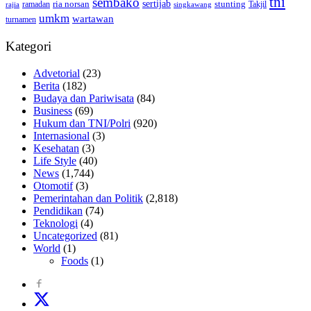
tni
sembako
sertijab
ria norsan
stunting
Takjil
ramadan
rajia
singkawang
umkm
wartawan
turnamen
Kategori
Advetorial
(23)
Berita
(182)
Budaya dan Pariwisata
(84)
Business
(69)
Hukum dan TNI/Polri
(920)
Internasional
(3)
Kesehatan
(3)
Life Style
(40)
News
(1,744)
Otomotif
(3)
Pemerintahan dan Politik
(2,818)
Pendidikan
(74)
Teknologi
(4)
Uncategorized
(81)
World
(1)
Foods
(1)