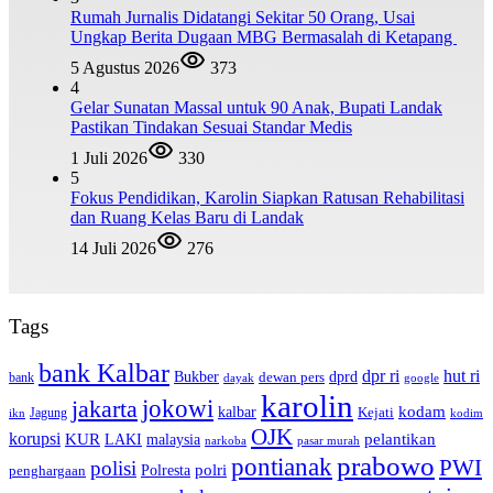
Rumah Jurnalis Didatangi Sekitar 50 Orang, Usai
Ungkap Berita Dugaan MBG Bermasalah di Ketapang
5 Agustus 2026
373
4
Gelar Sunatan Massal untuk 90 Anak, Bupati Landak
Pastikan Tindakan Sesuai Standar Medis
1 Juli 2026
330
5
Fokus Pendidikan, Karolin Siapkan Ratusan Rehabilitasi
dan Ruang Kelas Baru di Landak
14 Juli 2026
276
Tags
bank Kalbar
dpr ri
hut ri
dprd
Bukber
dewan pers
bank
google
dayak
karolin
jokowi
jakarta
kalbar
kodam
Kejati
Jagung
ikn
kodim
OJK
korupsi
pelantikan
KUR
LAKI
malaysia
pasar murah
narkoba
prabowo
pontianak
PWI
polisi
polri
Polresta
penghargaan