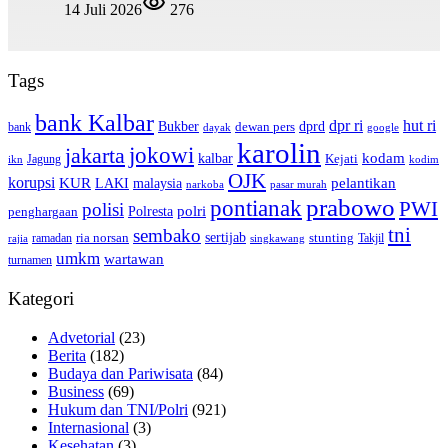
14 Juli 2026
276
Tags
bank Kalbar
dpr ri
hut ri
dprd
Bukber
dewan pers
bank
google
dayak
karolin
jokowi
jakarta
kalbar
kodam
Kejati
Jagung
ikn
kodim
OJK
korupsi
pelantikan
KUR
LAKI
malaysia
pasar murah
narkoba
prabowo
pontianak
PWI
polisi
polri
Polresta
penghargaan
tni
sembako
sertijab
ria norsan
stunting
Takjil
ramadan
rajia
singkawang
umkm
wartawan
turnamen
Kategori
Advetorial
(23)
Berita
(182)
Budaya dan Pariwisata
(84)
Business
(69)
Hukum dan TNI/Polri
(921)
Internasional
(3)
Kesehatan
(3)