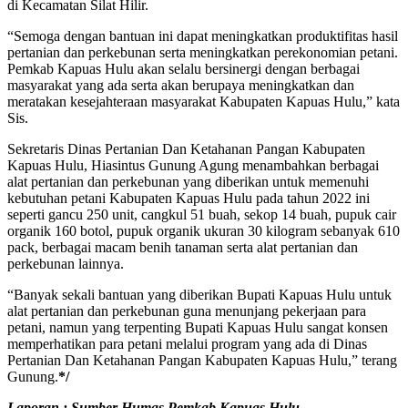
di Kecamatan Silat Hilir.
“Semoga dengan bantuan ini dapat meningkatkan produktifitas hasil
pertanian dan perkebunan serta meningkatkan perekonomian petani.
Pemkab Kapuas Hulu akan selalu bersinergi dengan berbagai
masyarakat yang ada serta akan berupaya meningkatkan dan
meratakan kesejahteraan masyarakat Kabupaten Kapuas Hulu,” kata
Sis.
Sekretaris Dinas Pertanian Dan Ketahanan Pangan Kabupaten
Kapuas Hulu, Hiasintus Gunung Agung menambahkan berbagai
alat pertanian dan perkebunan yang diberikan untuk memenuhi
kebutuhan petani Kabupaten Kapuas Hulu pada tahun 2022 ini
seperti gancu 250 unit, cangkul 51 buah, sekop 14 buah, pupuk cair
organik 160 botol, pupuk organik ukuran 30 kilogram sebanyak 610
pack, berbagai macam benih tanaman serta alat pertanian dan
perkebunan lainnya.
“Banyak sekali bantuan yang diberikan Bupati Kapuas Hulu untuk
alat pertanian dan perkebunan guna menunjang pekerjaan para
petani, namun yang terpenting Bupati Kapuas Hulu sangat konsen
memperhatikan para petani melalui program yang ada di Dinas
Pertanian Dan Ketahanan Pangan Kabupaten Kapuas Hulu,” terang
Gunung.
*/
Laporan : Sumber Humas Pemkab Kapuas Hulu