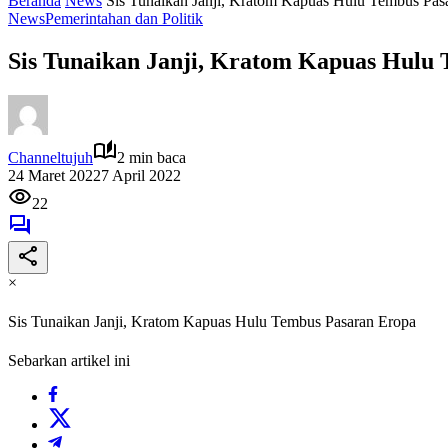
Beranda
News
Sis Tunaikan Janji, Kratom Kapuas Hulu Tembus Pas
News
Pemerintahan dan Politik
Sis Tunaikan Janji, Kratom Kapuas Hulu
Channeltujuh
2 min baca
24 Maret 2022
7 April 2022
22
×
Sis Tunaikan Janji, Kratom Kapuas Hulu Tembus Pasaran Eropa
Sebarkan artikel ini