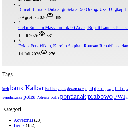
3
Rumah Jurnalis Didatangi Sekitar 50 Orang, Usai Ungkap
5 Agustus 2026
389
4
Gelar Sunatan Massal untuk 90 Anak, Bupati Landak Pastik
1 Juli 2026
331
5
Fokus Pendidikan, Karolin Siapkan Ratusan Rehabilitasi d
14 Juli 2026
276
Tags
bank Kalbar
dpr ri
hut ri
dprd
Bukber
dewan pers
bank
google
dayak
i
prabowo
pontianak
PWI
polisi
polri
Polresta
penghargaan
r
Kategori
Advetorial
(23)
Berita
(182)