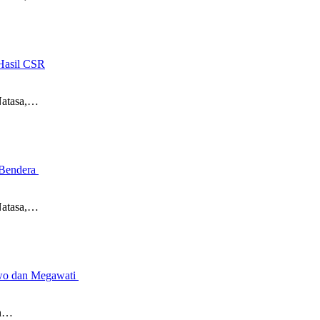
Hasil CSR
Natasa,…
 Bendera
Natasa,…
owo dan Megawati
an…