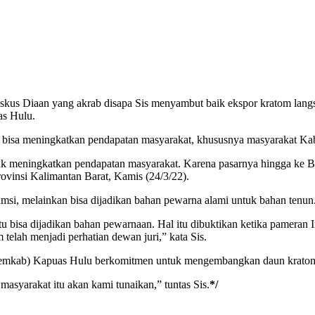
kus Diaan yang akrab disapa Sis menyambut baik ekspor kratom langsu
as Hulu.
om bisa meningkatkan pendapatan masyarakat, khususnya masyarakat K
uk meningkatkan pendapatan masyarakat. Karena pasarnya hingga ke Be
rovinsi Kalimantan Barat, Kamis (24/3/22).
msi, melainkan bisa dijadikan bahan pewarna alami untuk bahan tenun
u bisa dijadikan bahan pewarnaan. Hal itu dibuktikan ketika pameran In
telah menjadi perhatian dewan juri,” kata Sis.
 (Pemkab) Kapuas Hulu berkomitmen untuk mengembangkan daun krato
masyarakat itu akan kami tunaikan,” tuntas Sis.
*/