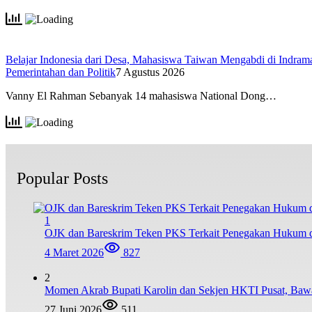
Belajar Indonesia dari Desa, Mahasiswa Taiwan Mengabdi di Indr
Pemerintahan dan Politik
7 Agustus 2026
Vanny El Rahman Sebanyak 14 mahasiswa National Dong…
Popular Posts
1
OJK dan Bareskrim Teken PKS Terkait Penegakan Hukum d
4 Maret 2026
827
2
Momen Akrab Bupati Karolin dan Sekjen HKTI Pusat, Baw
27 Juni 2026
511