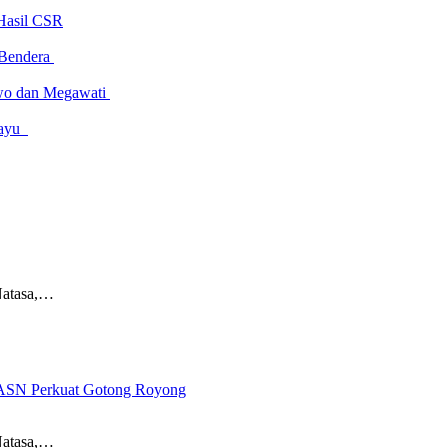
Hasil CSR
 Bendera
owo dan Megawati
amayu
Natasa,…
 ASN Perkuat Gotong Royong
Natasa,…