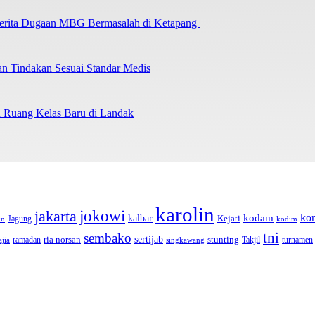
 Berita Dugaan MBG Bermasalah di Ketapang
an Tindakan Sesuai Standar Medis
an Ruang Kelas Baru di Landak
karolin
jokowi
jakarta
kor
kalbar
kodam
Kejati
Jagung
kn
kodim
tni
sembako
sertijab
ria norsan
stunting
Takjil
ramadan
turnamen
ajia
singkawang