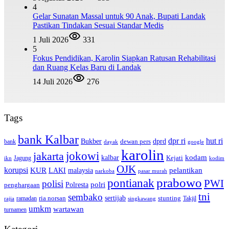
4
Gelar Sunatan Massal untuk 90 Anak, Bupati Landak
Pastikan Tindakan Sesuai Standar Medis
1 Juli 2026
331
5
Fokus Pendidikan, Karolin Siapkan Ratusan Rehabilitasi
dan Ruang Kelas Baru di Landak
14 Juli 2026
276
Tags
bank Kalbar
dpr ri
hut ri
dprd
Bukber
dewan pers
bank
google
dayak
karolin
jokowi
jakarta
kalbar
kodam
Kejati
Jagung
ikn
kodim
OJK
korupsi
pelantikan
KUR
LAKI
malaysia
pasar murah
narkoba
prabowo
pontianak
PWI
polisi
polri
Polresta
penghargaan
tni
sembako
sertijab
ria norsan
stunting
Takjil
ramadan
rajia
singkawang
umkm
wartawan
turnamen