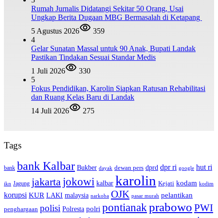
Rumah Jurnalis Didatangi Sekitar 50 Orang, Usai
Ungkap Berita Dugaan MBG Bermasalah di Ketapang
5 Agustus 2026
359
4
Gelar Sunatan Massal untuk 90 Anak, Bupati Landak
Pastikan Tindakan Sesuai Standar Medis
1 Juli 2026
330
5
Fokus Pendidikan, Karolin Siapkan Ratusan Rehabilitasi
dan Ruang Kelas Baru di Landak
14 Juli 2026
275
Tags
bank Kalbar
dpr ri
hut ri
dprd
Bukber
dewan pers
bank
google
dayak
karolin
jokowi
jakarta
kalbar
kodam
Kejati
Jagung
ikn
kodim
OJK
korupsi
pelantikan
KUR
LAKI
malaysia
pasar murah
narkoba
prabowo
pontianak
PWI
polisi
polri
Polresta
penghargaan