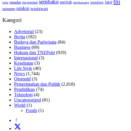
tni
sembako
sertijab
ria norsan
stunting
Takjil
ramadan
rajia
singkawang
umkm
wartawan
turnamen
Kategori
Advetorial
(23)
Berita
(182)
Budaya dan Pariwisata
(84)
Business
(69)
Hukum dan TNI/Polri
(919)
Internasional
(3)
Kesehatan
(3)
Life Style
(40)
News
(1,744)
Otomotif
(3)
Pemerintahan dan Politik
(2,818)
Pendidikan
(74)
Teknologi
(4)
Uncategorized
(81)
World
(1)
Foods
(1)