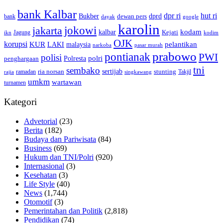
bank Kalbar
dpr ri
hut ri
dprd
Bukber
dewan pers
bank
google
dayak
karolin
jokowi
jakarta
kalbar
kodam
Kejati
Jagung
ikn
kodim
OJK
korupsi
pelantikan
KUR
LAKI
malaysia
pasar murah
narkoba
prabowo
pontianak
PWI
polisi
polri
Polresta
penghargaan
tni
sembako
sertijab
ria norsan
stunting
Takjil
ramadan
rajia
singkawang
umkm
wartawan
turnamen
Kategori
Advetorial
(23)
Berita
(182)
Budaya dan Pariwisata
(84)
Business
(69)
Hukum dan TNI/Polri
(920)
Internasional
(3)
Kesehatan
(3)
Life Style
(40)
News
(1,744)
Otomotif
(3)
Pemerintahan dan Politik
(2,818)
Pendidikan
(74)