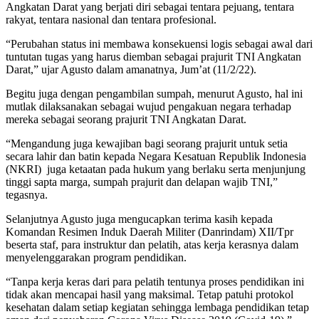
Angkatan Darat yang berjati diri sebagai tentara pejuang, tentara
rakyat, tentara nasional dan tentara profesional.
“Perubahan status ini membawa konsekuensi logis sebagai awal dari
tuntutan tugas yang harus diemban sebagai prajurit TNI Angkatan
Darat,” ujar Agusto dalam amanatnya, Jum’at (11/2/22).
Begitu juga dengan pengambilan sumpah, menurut Agusto, hal ini
mutlak dilaksanakan sebagai wujud pengakuan negara terhadap
mereka sebagai seorang prajurit TNI Angkatan Darat.
“Mengandung juga kewajiban bagi seorang prajurit untuk setia
secara lahir dan batin kepada Negara Kesatuan Republik Indonesia
(NKRI) juga ketaatan pada hukum yang berlaku serta menjunjung
tinggi sapta marga, sumpah prajurit dan delapan wajib TNI,”
tegasnya.
Selanjutnya Agusto juga mengucapkan terima kasih kepada
Komandan Resimen Induk Daerah Militer (Danrindam) XII/Tpr
beserta staf, para instruktur dan pelatih, atas kerja kerasnya dalam
menyelenggarakan program pendidikan.
“Tanpa kerja keras dari para pelatih tentunya proses pendidikan ini
tidak akan mencapai hasil yang maksimal. Tetap patuhi protokol
kesehatan dalam setiap kegiatan sehingga lembaga pendidikan tetap