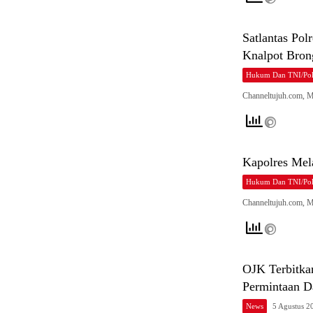
Satlantas Pol
Knalpot Bro
Hukum Dan TNI/Pol
Channeltujuh.com, M
Kapolres Mel
Hukum Dan TNI/Pol
Channeltujuh.com, 
OJK Terbitka
Permintaan Da
News
5 Agustus 2