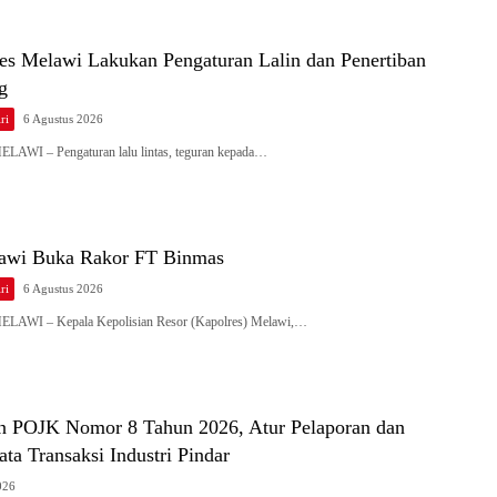
res Melawi Lakukan Pengaturan Lalin dan Penertiban
ng
ri
6 Agustus 2026
ELAWI – Pengaturan lalu lintas, teguran kepada…
awi Buka Rakor FT Binmas
ri
6 Agustus 2026
MELAWI – Kepala Kepolisian Resor (Kapolres) Melawi,…
n POJK Nomor 8 Tahun 2026, Atur Pelaporan dan
ta Transaksi Industri Pindar
026