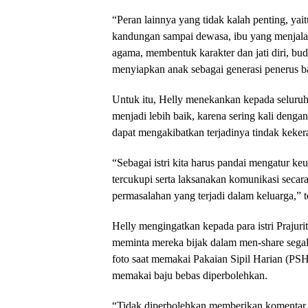
“Peran lainnya yang tidak kalah penting, yait
kandungan sampai dewasa, ibu yang menjalan
agama, membentuk karakter dan jati diri, budi
menyiapkan anak sebagai generasi penerus ba
Untuk itu, Helly menekankan kepada seluru
menjadi lebih baik, karena sering kali deng
dapat mengakibatkan terjadinya tindak keke
“Sebagai istri kita harus pandai mengatur ke
tercukupi serta laksanakan komunikasi secar
permasalahan yang terjadi dalam keluarga,” 
Helly mengingatkan kepada para istri Prajuri
meminta mereka bijak dalam men-share segala 
foto saat memakai Pakaian Sipil Harian (PS
memakai baju bebas diperbolehkan.
“Tidak diperbolehkan memberikan komentar