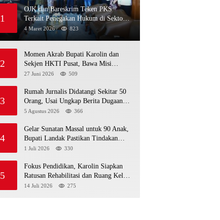
OJK dan Bareskrim Teken PKS
1
Terkait Penegakan Hukum di Sektor
Jasa Keuangan
4 Maret 2026
823
Momen Akrab Bupati Karolin dan
2
Sekjen HKTI Pusat, Bawa Misi
Pertanian Modern
27 Juni 2026
509
Rumah Jurnalis Didatangi Sekitar 50
3
Orang, Usai Ungkap Berita Dugaan
MBG Bermasalah di Ketapang
5 Agustus 2026
366
Gelar Sunatan Massal untuk 90 Anak,
4
Bupati Landak Pastikan Tindakan
Sesuai Standar Medis
1 Juli 2026
330
Fokus Pendidikan, Karolin Siapkan
5
Ratusan Rehabilitasi dan Ruang Kelas
Baru di Landak
14 Juli 2026
275