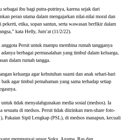
u sebagai ibu bagi putra-putrinya, karena sejak dari
kan peran utama dalam mengajarkan nilai-nilai moral dan
 pekerti, etika, sopan santun, serta wawasan berfikir dalam
ngsa,” kata Helly, Jum’at (11/2/22).
h anggota Persit untuk mampu membina rumah tangganya
an adanya berbagai permasalahan yang timbul dalam keluarga,
rasan dalam rumah tangga.
uangan keluarga agar kebutuhan suami dan anak sehari-hari
a baik agar timbul pemahaman yang sama terhadap setiap
tegasnya.
t untuk tidak menyalahgunakan media sosial (medsos). Ia
sesuatu di medsos. Persit tidak diizinkan men-share foto-
H), Pakaian Sipil Lengkap (PSL), di medsos manapun, kecuali
 yang mempunyai unsur Suku, Agama, Ras dan