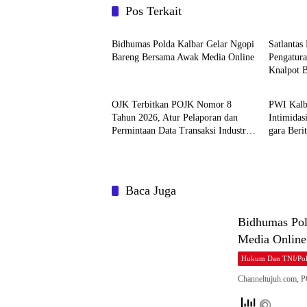
Pos Terkait
Hukum dan TNI/Polri
Hukum d
Bidhumas Polda Kalbar Gelar Ngopi
Satlantas
Bareng Bersama Awak Media Online
Pengatura
Knalpot 
News
News
OJK Terbitkan POJK Nomor 8
PWI Kalb
Tahun 2026, Atur Pelaporan dan
Intimidas
Permintaan Data Transaksi Industri
gara Ber
Pindar
Baca Juga
Bidhumas Pol
Media Online
Hukum Dan TNI/Pol
Channeltujuh.com,