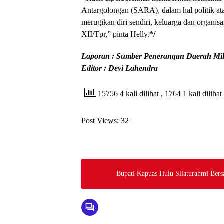
Antargolongan (SARA), dalam hal politik at
merugikan diri sendiri, keluarga dan organ
XII/Tpr,” pinta Helly.
*/
Laporan : Sumber Penerangan Daerah Mili
Editor : Devi Lahendra
15756 4 kali dilihat
, 1764 1 kali dilihat 
Post Views:
32
Bupati Kapuas Hulu Silaturahmi Ber