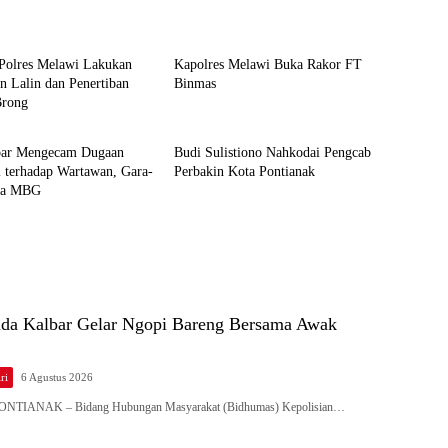
an TNI/Polri
Hukum dan TNI/Polri
 Polres Melawi Lakukan
Kapolres Melawi Buka Rakor FT
n Lalin dan Penertiban
Binmas
Brong
Hukum dan TNI/Polri
ar Mengecam Dugaan
Budi Sulistiono Nahkodai Pengcab
i terhadap Wartawan, Gara-
Perbakin Kota Pontianak
ita MBG
da Kalbar Gelar Ngopi Bareng Bersama Awak
ri
6 Agustus 2026
 PONTIANAK – Bidang Hubungan Masyarakat (Bidhumas) Kepolisian…