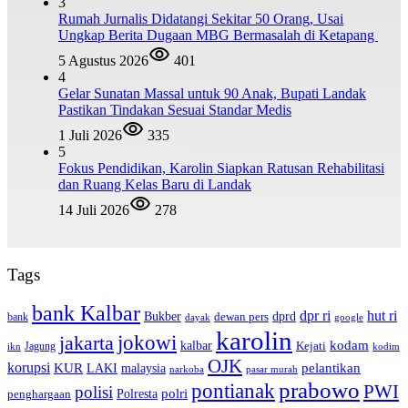
3
Rumah Jurnalis Didatangi Sekitar 50 Orang, Usai
Ungkap Berita Dugaan MBG Bermasalah di Ketapang
5 Agustus 2026
401
4
Gelar Sunatan Massal untuk 90 Anak, Bupati Landak
Pastikan Tindakan Sesuai Standar Medis
1 Juli 2026
335
5
Fokus Pendidikan, Karolin Siapkan Ratusan Rehabilitasi
dan Ruang Kelas Baru di Landak
14 Juli 2026
278
Tags
bank Kalbar
dpr ri
hut ri
dprd
Bukber
dewan pers
bank
google
dayak
karolin
jokowi
jakarta
kalbar
kodam
Kejati
Jagung
ikn
kodim
OJK
korupsi
pelantikan
KUR
LAKI
malaysia
pasar murah
narkoba
prabowo
pontianak
PWI
polisi
polri
Polresta
penghargaan