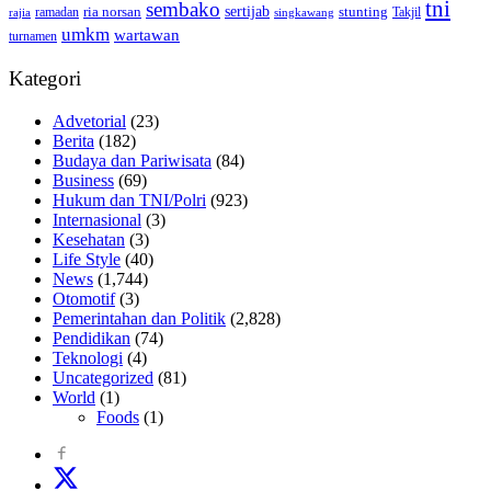
tni
sembako
sertijab
ria norsan
stunting
Takjil
ramadan
rajia
singkawang
umkm
wartawan
turnamen
Kategori
Advetorial
(23)
Berita
(182)
Budaya dan Pariwisata
(84)
Business
(69)
Hukum dan TNI/Polri
(923)
Internasional
(3)
Kesehatan
(3)
Life Style
(40)
News
(1,744)
Otomotif
(3)
Pemerintahan dan Politik
(2,828)
Pendidikan
(74)
Teknologi
(4)
Uncategorized
(81)
World
(1)
Foods
(1)