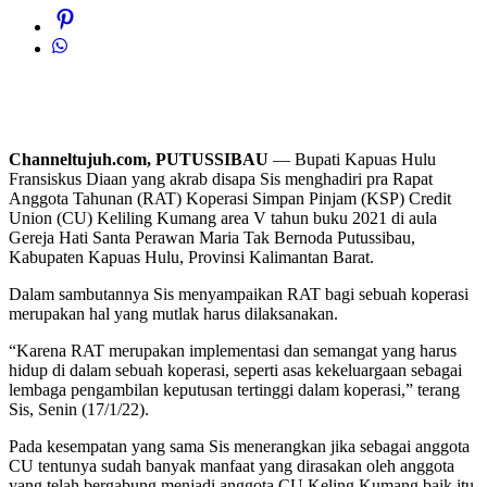
Channeltujuh.com, PUTUSSIBAU
— Bupati Kapuas Hulu
Fransiskus Diaan yang akrab disapa Sis menghadiri pra Rapat
Anggota Tahunan (RAT) Koperasi Simpan Pinjam (KSP) Credit
Union (CU) Keliling Kumang area V tahun buku 2021 di aula
Gereja Hati Santa Perawan Maria Tak Bernoda Putussibau,
Kabupaten Kapuas Hulu, Provinsi Kalimantan Barat.
Dalam sambutannya Sis menyampaikan RAT bagi sebuah koperasi
merupakan hal yang mutlak harus dilaksanakan.
“Karena RAT merupakan implementasi dan semangat yang harus
hidup di dalam sebuah koperasi, seperti asas kekeluargaan sebagai
lembaga pengambilan keputusan tertinggi dalam koperasi,” terang
Sis, Senin (17/1/22).
Pada kesempatan yang sama Sis menerangkan jika sebagai anggota
CU tentunya sudah banyak manfaat yang dirasakan oleh anggota
yang telah bergabung menjadi anggota CU Keling Kumang baik itu