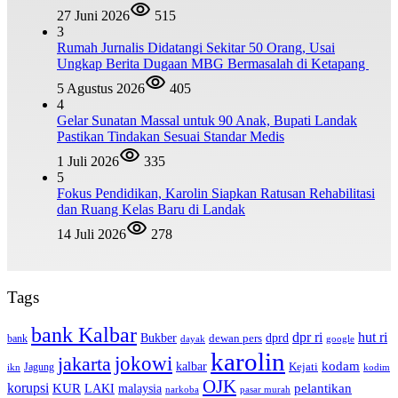
27 Juni 2026
515
3
Rumah Jurnalis Didatangi Sekitar 50 Orang, Usai
Ungkap Berita Dugaan MBG Bermasalah di Ketapang
5 Agustus 2026
405
4
Gelar Sunatan Massal untuk 90 Anak, Bupati Landak
Pastikan Tindakan Sesuai Standar Medis
1 Juli 2026
335
5
Fokus Pendidikan, Karolin Siapkan Ratusan Rehabilitasi
dan Ruang Kelas Baru di Landak
14 Juli 2026
278
Tags
bank Kalbar
dpr ri
hut ri
dprd
Bukber
dewan pers
bank
google
dayak
karolin
jokowi
jakarta
kalbar
kodam
Kejati
Jagung
ikn
kodim
OJK
korupsi
pelantikan
KUR
LAKI
malaysia
pasar murah
narkoba