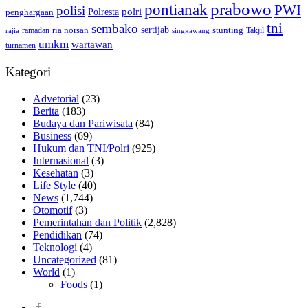
prabowo
pontianak
PWI
polisi
polri
Polresta
penghargaan
tni
sembako
sertijab
ria norsan
stunting
Takjil
ramadan
rajia
singkawang
umkm
wartawan
turnamen
Kategori
Advetorial
(23)
Berita
(183)
Budaya dan Pariwisata
(84)
Business
(69)
Hukum dan TNI/Polri
(925)
Internasional
(3)
Kesehatan
(3)
Life Style
(40)
News
(1,744)
Otomotif
(3)
Pemerintahan dan Politik
(2,828)
Pendidikan
(74)
Teknologi
(4)
Uncategorized
(81)
World
(1)
Foods
(1)