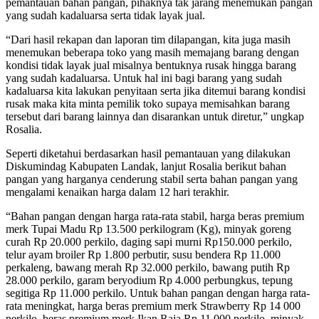
pemantauan bahan pangan, pihaknya tak jarang menemukan pangan
yang sudah kadaluarsa serta tidak layak jual.
“Dari hasil rekapan dan laporan tim dilapangan, kita juga masih
menemukan beberapa toko yang masih memajang barang dengan
kondisi tidak layak jual misalnya bentuknya rusak hingga barang
yang sudah kadaluarsa. Untuk hal ini bagi barang yang sudah
kadaluarsa kita lakukan penyitaan serta jika ditemui barang kondisi
rusak maka kita minta pemilik toko supaya memisahkan barang
tersebut dari barang lainnya dan disarankan untuk diretur,” ungkap
Rosalia.
Seperti diketahui berdasarkan hasil pemantauan yang dilakukan
Diskumindag Kabupaten Landak, lanjut Rosalia berikut bahan
pangan yang harganya cenderung stabil serta bahan pangan yang
mengalami kenaikan harga dalam 12 hari terakhir.
“Bahan pangan dengan harga rata-rata stabil, harga beras premium
merk Tupai Madu Rp 13.500 perkilogram (Kg), minyak goreng
curah Rp 20.000 perkilo, daging sapi murni Rp150.000 perkilo,
telur ayam broiler Rp 1.800 perbutir, susu bendera Rp 11.000
perkaleng, bawang merah Rp 32.000 perkilo, bawang putih Rp
28.000 perkilo, garam beryodium Rp 4.000 perbungkus, tepung
segitiga Rp 11.000 perkilo. Untuk bahan pangan dengan harga rata-
rata meningkat, harga beras premium merk Strawberry Rp 14 000
perkilo, beras premium merk Ikan Raja Rp 11.000 perkilo, minyak