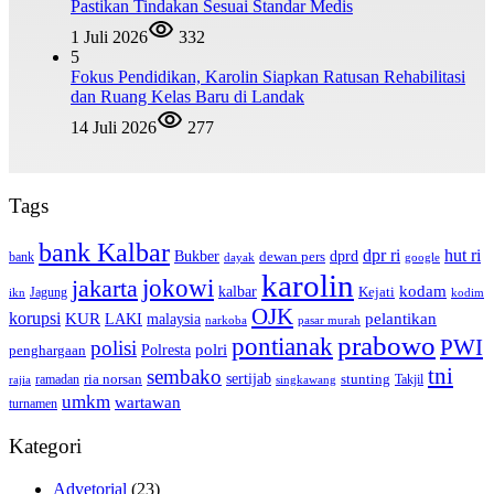
Pastikan Tindakan Sesuai Standar Medis
1 Juli 2026
332
5
Fokus Pendidikan, Karolin Siapkan Ratusan Rehabilitasi
dan Ruang Kelas Baru di Landak
14 Juli 2026
277
Tags
bank Kalbar
dpr ri
hut ri
dprd
Bukber
dewan pers
bank
google
dayak
karolin
jokowi
jakarta
kalbar
kodam
Kejati
Jagung
ikn
kodim
OJK
korupsi
pelantikan
KUR
LAKI
malaysia
pasar murah
narkoba
prabowo
pontianak
PWI
polisi
polri
Polresta
penghargaan
tni
sembako
sertijab
ria norsan
stunting
Takjil
ramadan
rajia
singkawang
umkm
wartawan
turnamen
Kategori
Advetorial
(23)