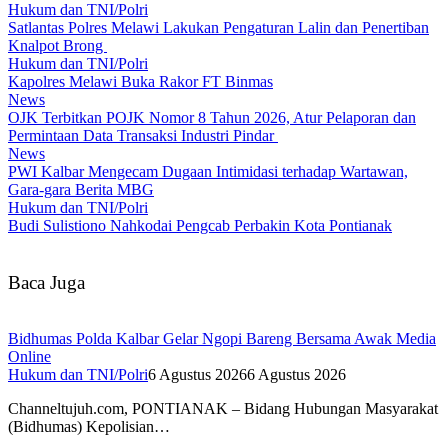
Hukum dan TNI/Polri
Satlantas Polres Melawi Lakukan Pengaturan Lalin dan Penertiban
Knalpot Brong
Hukum dan TNI/Polri
Kapolres Melawi Buka Rakor FT Binmas
News
OJK Terbitkan POJK Nomor 8 Tahun 2026, Atur Pelaporan dan
Permintaan Data Transaksi Industri Pindar
News
PWI Kalbar Mengecam Dugaan Intimidasi terhadap Wartawan,
Gara-gara Berita MBG
Hukum dan TNI/Polri
Budi Sulistiono Nahkodai Pengcab Perbakin Kota Pontianak
Baca Juga
Bidhumas Polda Kalbar Gelar Ngopi Bareng Bersama Awak Media
Online
Hukum dan TNI/Polri
6 Agustus 2026
6 Agustus 2026
Channeltujuh.com, PONTIANAK – Bidang Hubungan Masyarakat
(Bidhumas) Kepolisian…