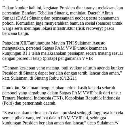
Dalam kunker kali ini, kegiatan Presiden diantaranya melaksanakan
peresmian Bandara Tebelian Sintang, meninjau Daerah Aliran
Sungai (DAS) Sintang dan pemasangan geobag serta penanaman
pohon. Kemudian juga menyerahkan bantuan sosial (bansos) untuk
warga serta meninjau lokasi infrastruktur (fisik recovery) pasca
bencana banjir.
Pangdam XII/Tanjungpura Mayjen TNI Sulaiman Agusto
mengatakan, personel Satgas PAM VVIP untuk keamanan
kunjungan RI 1 telah melaksanakan persiapan secara matang sesuai
dengan prosedur tetap (protap) pengamanan VVIP.
“Dengan kesiapan yang matang, puji syukur seluruh agenda kunker
Presiden di Sintang dapat berjalan dengan tertib, lancar dan aman,”
kata Sulaiman, di Sintang Rabu (8/12/21).
Untuk itu, Sulaiman mengucapkan terima kasih kepada seluruh
personel yang tergabung dalam Satgas PAM VVIP baik dari unsur
Tentara Nasional Indonesia (TNI), Kepolisian Republik Indonesia
(Polri) dan pemerintah daerah.
“Saya ucapkan terima kasih dan apresiasi setinggi-tingginya kepada
semua pihak yang terlibat dalam PAM VVIP ini, sehingga
kunjungan Presiden berjalan aman dan lancar,” ucap Sulaiman.
*/