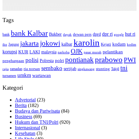
Tags
bank Kalbar
dpr ri
hut ri
dprd
Bukber
dewan pers
bank
google
dayak
karolin
jokowi
jakarta
kalbar
kodam
Kejati
Jagung
ikn
kodim
OJK
korupsi
pelantikan
KUR
LAKI
malaysia
pasar murah
narkoba
prabowo
pontianak
PWI
polisi
polri
Polresta
penghargaan
tni
sembako
sertijab
ria norsan
stunting
Takjil
ramadan
rajia
singkawang
umkm
wartawan
turnamen
Kategori
Advetorial
(23)
Berita
(182)
Budaya dan Pariwisata
(84)
Business
(69)
Hukum dan TNI/Polri
(920)
Internasional
(3)
Kesehatan
(3)
Life Style
(40)