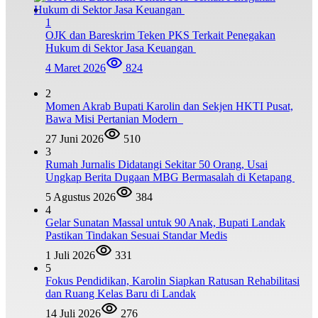
1
OJK dan Bareskrim Teken PKS Terkait Penegakan
Hukum di Sektor Jasa Keuangan
4 Maret 2026
824
2
Momen Akrab Bupati Karolin dan Sekjen HKTI Pusat,
Bawa Misi Pertanian Modern
27 Juni 2026
510
3
Rumah Jurnalis Didatangi Sekitar 50 Orang, Usai
Ungkap Berita Dugaan MBG Bermasalah di Ketapang
5 Agustus 2026
384
4
Gelar Sunatan Massal untuk 90 Anak, Bupati Landak
Pastikan Tindakan Sesuai Standar Medis
1 Juli 2026
331
5
Fokus Pendidikan, Karolin Siapkan Ratusan Rehabilitasi
dan Ruang Kelas Baru di Landak
14 Juli 2026
276