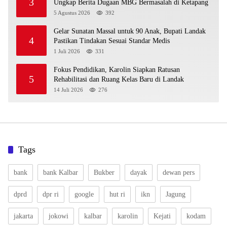
3
Ungkap Berita Dugaan MBG Bermasalah di Ketapang
5 Agustus 2026
392
Gelar Sunatan Massal untuk 90 Anak, Bupati Landak
4
Pastikan Tindakan Sesuai Standar Medis
1 Juli 2026
331
Fokus Pendidikan, Karolin Siapkan Ratusan
5
Rehabilitasi dan Ruang Kelas Baru di Landak
14 Juli 2026
276
Tags
bank
bank Kalbar
Bukber
dayak
dewan pers
dprd
dpr ri
google
hut ri
ikn
Jagung
jakarta
jokowi
kalbar
karolin
Kejati
kodam