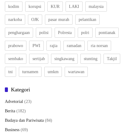
kodim
korupsi
KUR
LAKI
malaysia
narkoba
OJK
pasar murah
pelantikan
penghargaan
polisi
Polresta
polri
pontianak
prabowo
PWI
rajia
ramadan
ria norsan
sembako
sertijab
singkawang
stunting
Takjil
tni
turnamen
umkm
wartawan
Kategori
Advetorial
(23)
Berita
(182)
Budaya dan Pariwisata
(84)
Business
(69)