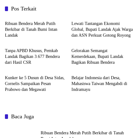
Pos Terkait
Pemerintahan dan Politik
Pemerintahan dan Politik
Ribuan Bendera Merah Putih
Lewati Tantangan Ekonomi
Berkibar di Tanah Bumi Intan
Global, Bupati Landak Ajak Warga
Landak
dan ASN Perkuat Gotong Royong
Pemerintahan dan Politik
Pemerintahan dan Politik
Tanpa APBD Khusus, Pemkab
Gelorakan Semangat
Landak Bagikan 3.677 Bendera
Kemerdekaan, Bupati Landak
dari Hasil CSR
Bagikan Ribuan Bendera
Pemerintahan dan Politik
Pemerintahan dan Politik
Kunker ke 5 Dusun di Desa Sidas,
Belajar Indonesia dari Desa,
Cornelis Sampaikan Pesan
Mahasiswa Taiwan Mengabdi di
Prabowo dan Megawati
Indramayu
Baca Juga
Ribuan Bendera Merah Putih Berkibar di Tanah