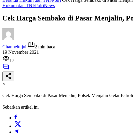
Beranda
Hukum dan TNI/Polri
Cek Harga Sembako di Pasar Menjalin
Hukum dan TNI/Polri
News
Cek Harga Sembako di Pasar Menjalin, Pol
Channeltujuh
2 min baca
19 November 2021
17
×
Cek Harga Sembako di Pasar Menjalin, Polsek Menjalin Gelar Patroli
Sebarkan artikel ini