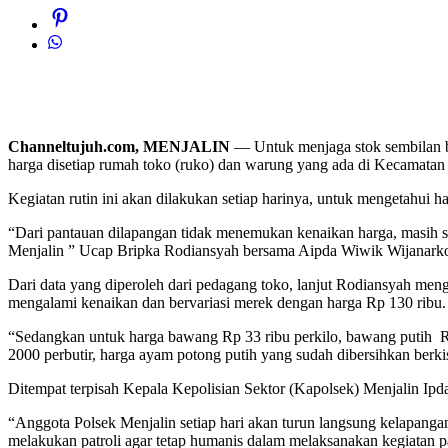
Channeltujuh.com, MENJALIN
— Untuk menjaga stok sembilan ba
harga disetiap rumah toko (ruko) dan warung yang ada di Kecamatan
Kegiatan rutin ini akan dilakukan setiap harinya, untuk mengetahui h
“Dari pantauan dilapangan tidak menemukan kenaikan harga, masih sta
Menjalin ” Ucap Bripka Rodiansyah bersama Aipda Wiwik Wijanarko s
Dari data yang diperoleh dari pedagang toko, lanjut Rodiansyah meng
mengalami kenaikan dan bervariasi merek dengan harga Rp 130 ribu.
“Sedangkan untuk harga bawang Rp 33 ribu perkilo, bawang putih Rp 
2000 perbutir, harga ayam potong putih yang sudah dibersihkan berkis
Ditempat terpisah Kepala Kepolisian Sektor (Kapolsek) Menjalin Ipd
“Anggota Polsek Menjalin setiap hari akan turun langsung kelapang
melakukan patroli agar tetap humanis dalam melaksanakan kegiatan p