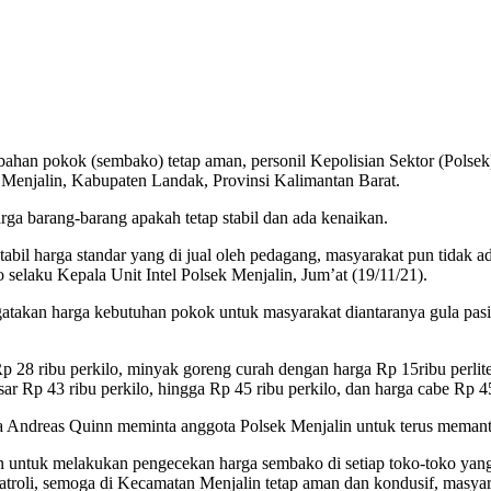
han pokok (sembako) tetap aman, personil Kepolisian Sektor (Polsek
 Menjalin, Kabupaten Landak, Provinsi Kalimantan Barat.
arga barang-barang apakah tetap stabil dan ada kenaikan.
bil harga standar yang di jual oleh pedagang, masyarakat pun tidak ad
elaku Kepala Unit Intel Polsek Menjalin, Jum’at (19/11/21).
atakan harga kebutuhan pokok untuk masyarakat diantaranya gula pasir
28 ribu perkilo, minyak goreng curah dengan harga Rp 15ribu perliter
ar Rp 43 ribu perkilo, hingga Rp 45 ribu perkilo, dan harga cabe Rp 4
a Andreas Quinn meminta anggota Polsek Menjalin untuk terus memantau 
an untuk melakukan pengecekan harga sembako di setiap toko-toko yang
atroli, semoga di Kecamatan Menjalin tetap aman dan kondusif, masya