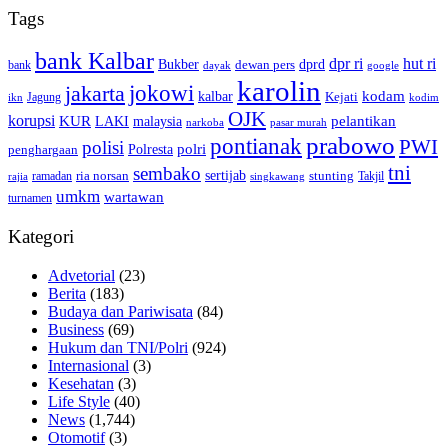
Tags
bank Kalbar
dpr ri
hut ri
dprd
Bukber
dewan pers
bank
google
dayak
karolin
jokowi
jakarta
kalbar
kodam
Kejati
Jagung
ikn
kodim
OJK
korupsi
pelantikan
KUR
LAKI
malaysia
pasar murah
narkoba
prabowo
pontianak
PWI
polisi
polri
Polresta
penghargaan
tni
sembako
sertijab
ria norsan
stunting
Takjil
ramadan
rajia
singkawang
umkm
wartawan
turnamen
Kategori
Advetorial
(23)
Berita
(183)
Budaya dan Pariwisata
(84)
Business
(69)
Hukum dan TNI/Polri
(924)
Internasional
(3)
Kesehatan
(3)
Life Style
(40)
News
(1,744)
Otomotif
(3)