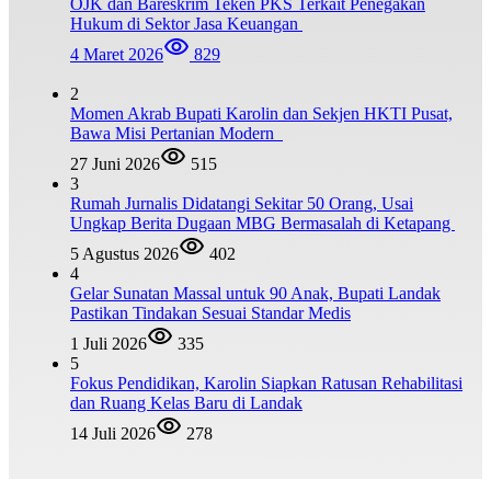
OJK dan Bareskrim Teken PKS Terkait Penegakan
Hukum di Sektor Jasa Keuangan
4 Maret 2026
829
2
Momen Akrab Bupati Karolin dan Sekjen HKTI Pusat,
Bawa Misi Pertanian Modern
27 Juni 2026
515
3
Rumah Jurnalis Didatangi Sekitar 50 Orang, Usai
Ungkap Berita Dugaan MBG Bermasalah di Ketapang
5 Agustus 2026
402
4
Gelar Sunatan Massal untuk 90 Anak, Bupati Landak
Pastikan Tindakan Sesuai Standar Medis
1 Juli 2026
335
5
Fokus Pendidikan, Karolin Siapkan Ratusan Rehabilitasi
dan Ruang Kelas Baru di Landak
14 Juli 2026
278