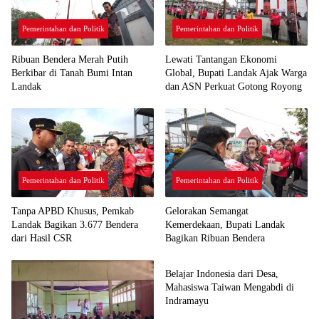
Pemerintahan dan Politik
Pemerintahan dan Politik
Ribuan Bendera Merah Putih
Lewati Tantangan Ekonomi
Berkibar di Tanah Bumi Intan
Global, Bupati Landak Ajak Warga
Landak
dan ASN Perkuat Gotong Royong
Pemerintahan dan Politik
Pemerintahan dan Politik
Tanpa APBD Khusus, Pemkab
Gelorakan Semangat
Landak Bagikan 3.677 Bendera
Kemerdekaan, Bupati Landak
dari Hasil CSR
Bagikan Ribuan Bendera
Pemerintahan dan Politik
Belajar Indonesia dari Desa,
Mahasiswa Taiwan Mengabdi di
Indramayu