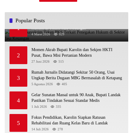
Popular Posts
OJK dan Bareskrim Teken PKS Terkait Penegakan
1
Hukum di Sektor Jasa Keuangan
4 Maret 2026
829
Momen Akrab Bupati Karolin dan Sekjen HKTI
2
Pusat, Bawa Misi Pertanian Modern
27 Juni 2026
515
Rumah Jurnalis Didatangi Sekitar 50 Orang, Usai
3
Ungkap Berita Dugaan MBG Bermasalah di Ketapang
5 Agustus 2026
405
Gelar Sunatan Massal untuk 90 Anak, Bupati Landak
4
Pastikan Tindakan Sesuai Standar Medis
1 Juli 2026
335
Fokus Pendidikan, Karolin Siapkan Ratusan
5
Rehabilitasi dan Ruang Kelas Baru di Landak
14 Juli 2026
278