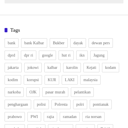
Tags
bank
bank Kalbar
Bukber
dayak
dewan pers
dprd
dpr ri
google
hut ri
ikn
Jagung
jakarta
jokowi
kalbar
karolin
Kejati
kodam
kodim
korupsi
KUR
LAKI
malaysia
narkoba
OJK
pasar murah
pelantikan
penghargaan
polisi
Polresta
polri
pontianak
prabowo
PWI
rajia
ramadan
ria norsan