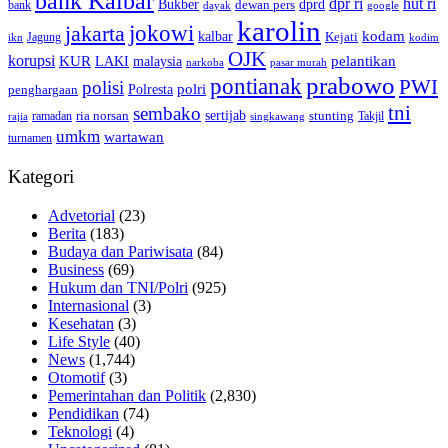
bank Kalbar
dpr ri
hut ri
dprd
Bukber
dewan pers
bank
google
dayak
karolin
jokowi
jakarta
kalbar
kodam
Kejati
Jagung
ikn
kodim
OJK
korupsi
pelantikan
KUR
LAKI
malaysia
pasar murah
narkoba
prabowo
pontianak
PWI
polisi
polri
Polresta
penghargaan
tni
sembako
sertijab
ria norsan
stunting
Takjil
ramadan
rajia
singkawang
umkm
wartawan
turnamen
Kategori
Advetorial
(23)
Berita
(183)
Budaya dan Pariwisata
(84)
Business
(69)
Hukum dan TNI/Polri
(925)
Internasional
(3)
Kesehatan
(3)
Life Style
(40)
News
(1,744)
Otomotif
(3)
Pemerintahan dan Politik
(2,830)
Pendidikan
(74)
Teknologi
(4)