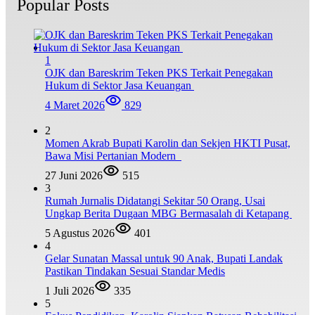
Popular Posts
1
OJK dan Bareskrim Teken PKS Terkait Penegakan
Hukum di Sektor Jasa Keuangan
4 Maret 2026
829
2
Momen Akrab Bupati Karolin dan Sekjen HKTI Pusat,
Bawa Misi Pertanian Modern
27 Juni 2026
515
3
Rumah Jurnalis Didatangi Sekitar 50 Orang, Usai
Ungkap Berita Dugaan MBG Bermasalah di Ketapang
5 Agustus 2026
401
4
Gelar Sunatan Massal untuk 90 Anak, Bupati Landak
Pastikan Tindakan Sesuai Standar Medis
1 Juli 2026
335
5