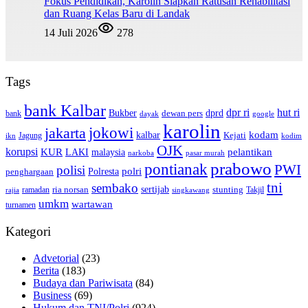
Fokus Pendidikan, Karolin Siapkan Ratusan Rehabilitasi
dan Ruang Kelas Baru di Landak
14 Juli 2026
278
Tags
bank Kalbar
dpr ri
hut ri
dprd
Bukber
dewan pers
bank
google
dayak
karolin
jokowi
jakarta
kalbar
kodam
Kejati
Jagung
ikn
kodim
OJK
korupsi
pelantikan
KUR
LAKI
malaysia
pasar murah
narkoba
prabowo
pontianak
PWI
polisi
polri
Polresta
penghargaan
tni
sembako
sertijab
ria norsan
stunting
Takjil
ramadan
rajia
singkawang
umkm
wartawan
turnamen
Kategori
Advetorial
(23)
Berita
(183)
Budaya dan Pariwisata
(84)
Business
(69)
Hukum dan TNI/Polri
(924)