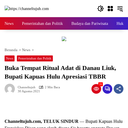
Langsung
ke
konten
News
Pemerintahan dan Politik
Budaya dan Pariwisata
Hukum 
Beranda
News
News
Pemerintahan dan Politik
Buka Tempat Ritual Adat di Danau Liuk,
Bupati Kapuas Hulu Apresiasi TBBR
16
Channeltujuh
2 Min Baca
30 Agustus 2021
Channeltujuh.com, TELUK SINDUR
— Bupati Kapuas Hulu