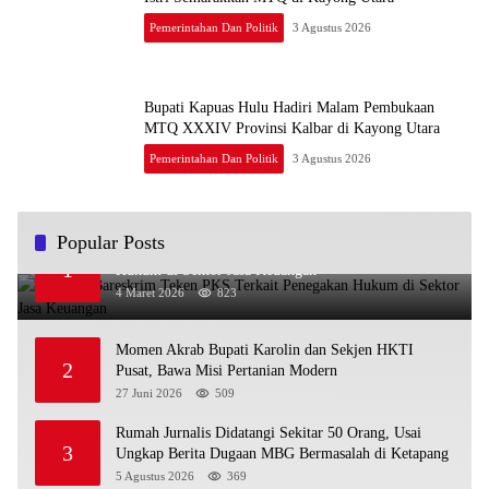
Pemerintahan Dan Politik
3 Agustus 2026
Bupati Kapuas Hulu Hadiri Malam Pembukaan
MTQ XXXIV Provinsi Kalbar di Kayong Utara
Pemerintahan Dan Politik
3 Agustus 2026
Popular Posts
OJK dan Bareskrim Teken PKS Terkait Penegakan
1
Hukum di Sektor Jasa Keuangan
4 Maret 2026
823
Momen Akrab Bupati Karolin dan Sekjen HKTI
2
Pusat, Bawa Misi Pertanian Modern
27 Juni 2026
509
Rumah Jurnalis Didatangi Sekitar 50 Orang, Usai
3
Ungkap Berita Dugaan MBG Bermasalah di Ketapang
5 Agustus 2026
369