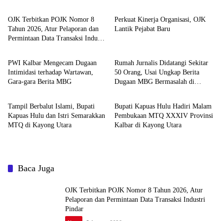
OJK Terbitkan POJK Nomor 8
Perkuat Kinerja Organisasi, OJK
Tahun 2026, Atur Pelaporan dan
Lantik Pejabat Baru
Permintaan Data Transaksi Industri
News
Pemerintahan dan Politik
Pindar
PWI Kalbar Mengecam Dugaan
Rumah Jurnalis Didatangi Sekitar
Intimidasi terhadap Wartawan,
50 Orang, Usai Ungkap Berita
Gara-gara Berita MBG
Dugaan MBG Bermasalah di
Pemerintahan dan Politik
Pemerintahan dan Politik
Ketapang
Tampil Berbalut Islami, Bupati
Bupati Kapuas Hulu Hadiri Malam
Kapuas Hulu dan Istri Semarakkan
Pembukaan MTQ XXXIV Provinsi
MTQ di Kayong Utara
Kalbar di Kayong Utara
Baca Juga
OJK Terbitkan POJK Nomor 8 Tahun 2026, Atur
Pelaporan dan Permintaan Data Transaksi Industri
Pindar