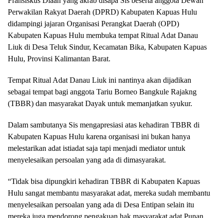
Fransiskus Diaan yang akrab disapa Sis beserta anggota Dewan
Perwakilan Rakyat Daerah (DPRD) Kabupaten Kapuas Hulu
didampingi jajaran Organisasi Perangkat Daerah (OPD)
Kabupaten Kapuas Hulu membuka tempat Ritual Adat Danau
Liuk di Desa Teluk Sindur, Kecamatan Bika, Kabupaten Kapuas
Hulu, Provinsi Kalimantan Barat.
Tempat Ritual Adat Danau Liuk ini nantinya akan dijadikan
sebagai tempat bagi anggota Tariu Borneo Bangkule Rajakng
(TBBR) dan masyarakat Dayak untuk memanjatkan syukur.
Dalam sambutanya Sis mengapresiasi atas kehadiran TBBR di
Kabupaten Kapuas Hulu karena organisasi ini bukan hanya
melestarikan adat istiadat saja tapi menjadi mediator untuk
menyelesaikan persoalan yang ada di dimasyarakat.
“Tidak bisa dipungkiri kehadiran TBBR di Kabupaten Kapuas
Hulu sangat membantu masyarakat adat, mereka sudah membantu
menyelesaikan persoalan yang ada di Desa Entipan selain itu
mereka juga mendorong pengakuan hak masyarakat adat Punan