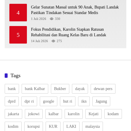
Gelar Sunatan Massal untuk 90 Anak, Bupati Landak
4
Pastikan Tindakan Sesuai Standar Medis
1 Juli 2026
330
Fokus Pendidikan, Karolin Siapkan Ratusan
5
Rehabilitasi dan Ruang Kelas Baru di Landak
14 Juli 2026
275
Tags
bank
bank Kalbar
Bukber
dayak
dewan pers
dprd
dpr ri
google
hut ri
ikn
Jagung
jakarta
jokowi
kalbar
karolin
Kejati
kodam
kodim
korupsi
KUR
LAKI
malaysia