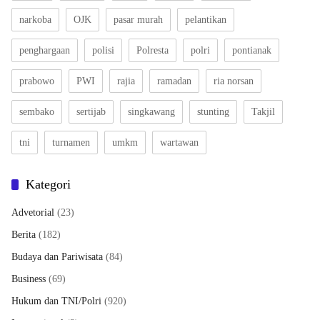
narkoba
OJK
pasar murah
pelantikan
penghargaan
polisi
Polresta
polri
pontianak
prabowo
PWI
rajia
ramadan
ria norsan
sembako
sertijab
singkawang
stunting
Takjil
tni
turnamen
umkm
wartawan
Kategori
Advetorial
(23)
Berita
(182)
Budaya dan Pariwisata
(84)
Business
(69)
Hukum dan TNI/Polri
(920)