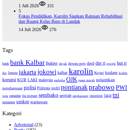
1 Juli 2026
331
5
Fokus Pendidikan, Karolin Siapkan Ratusan Rehabilitasi
dan Ruang Kelas Baru di Landak
14 Juli 2026
276
Tags
bank Kalbar
dpr ri
hut ri
dprd
Bukber
dewan pers
bank
google
dayak
karolin
jokowi
jakarta
kalbar
kodam
Kejati
Jagung
ikn
kodim
OJK
korupsi
pelantikan
KUR
LAKI
malaysia
pasar murah
narkoba
prabowo
pontianak
PWI
polisi
polri
Polresta
penghargaan
tni
sembako
sertijab
ria norsan
stunting
Takjil
ramadan
rajia
singkawang
umkm
wartawan
turnamen
Kategori
Advetorial
(23)
Berita
(182)