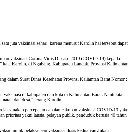
tu juta vaksinasi sehari, karena menurut Karolin hal tersebut dapat
 cakupan vaksinasi Corona Virus Disease 2019 (COVID-19) kepada
i,” kata Karolin, di Ngabang, Kabupaten Landak, Provinsi Kalimantan
rtuang dalam Surat Dinas Kesehatan Provinsi Kaliamtan Barat Nomor :
n vaksinasi di kabupaten dan kota di Kalimantan Barat. Nanti kita
amatan dan desa,” terang Karolin.
k melaksanakan percepatan capaian cakupan vaksinasi COVID-19 yakni
 prioritas yakni lansia, pelayan publik, penduduk berusia 40 tahun
ksin untuk pelaksanaan vaksinasi dosis kedua yang akan