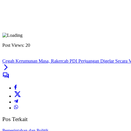
Post Views:
20
Cegah Kerumunan Masa, Rakercab PDI Perjuangan Digelar Secara V
Pos Terkait
Pemerintahan dan Politik