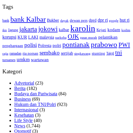
Tags
bank Kalbar
dpr ri
hut ri
dprd
Bukber
dewan pers
bank
google
dayak
karolin
jokowi
jakarta
kalbar
kodam
Kejati
Jagung
ikn
kodim
OJK
korupsi
pelantikan
KUR
LAKI
malaysia
pasar murah
narkoba
prabowo
pontianak
PWI
polisi
polri
Polresta
penghargaan
tni
sembako
sertijab
ria norsan
stunting
Takjil
ramadan
rajia
singkawang
umkm
wartawan
turnamen
Kategori
Advetorial
(23)
Berita
(182)
Budaya dan Pariwisata
(84)
Business
(69)
Hukum dan TNI/Polri
(923)
Internasional
(3)
Kesehatan
(3)
Life Style
(40)
News
(1,744)
Otomotif
(3)