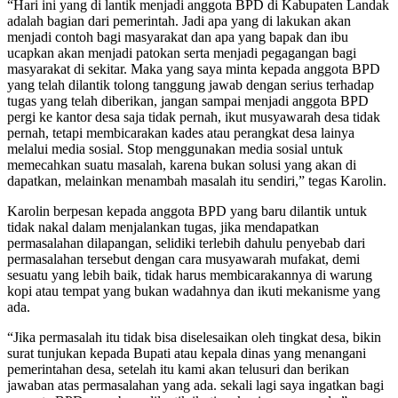
“Hari ini yang di lantik menjadi anggota BPD di Kabupaten Landak
adalah bagian dari pemerintah. Jadi apa yang di lakukan akan
menjadi contoh bagi masyarakat dan apa yang bapak dan ibu
ucapkan akan menjadi patokan serta menjadi pegagangan bagi
masyarakat di sekitar. Maka yang saya minta kepada anggota BPD
yang telah dilantik tolong tanggung jawab dengan serius terhadap
tugas yang telah diberikan, jangan sampai menjadi anggota BPD
pergi ke kantor desa saja tidak pernah, ikut musyawarah desa tidak
pernah, tetapi membicarakan kades atau perangkat desa lainya
melalui media sosial. Stop menggunakan media sosial untuk
memecahkan suatu masalah, karena bukan solusi yang akan di
dapatkan, melainkan menambah masalah itu sendiri,” tegas Karolin.
Karolin berpesan kepada anggota BPD yang baru dilantik untuk
tidak nakal dalam menjalankan tugas, jika mendapatkan
permasalahan dilapangan, selidiki terlebih dahulu penyebab dari
permasalahan tersebut dengan cara musyawarah mufakat, demi
sesuatu yang lebih baik, tidak harus membicarakannya di warung
kopi atau tempat yang bukan wadahnya dan ikuti mekanisme yang
ada.
“Jika permasalah itu tidak bisa diselesaikan oleh tingkat desa, bikin
surat tunjukan kepada Bupati atau kepala dinas yang menangani
pemerintahan desa, setelah itu kami akan telusuri dan berikan
jawaban atas permasalahan yang ada. sekali lagi saya ingatkan bagi