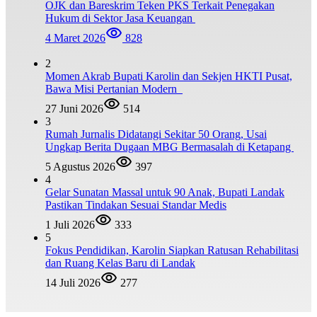
OJK dan Bareskrim Teken PKS Terkait Penegakan
Hukum di Sektor Jasa Keuangan
4 Maret 2026
828
2
Momen Akrab Bupati Karolin dan Sekjen HKTI Pusat,
Bawa Misi Pertanian Modern
27 Juni 2026
514
3
Rumah Jurnalis Didatangi Sekitar 50 Orang, Usai
Ungkap Berita Dugaan MBG Bermasalah di Ketapang
5 Agustus 2026
397
4
Gelar Sunatan Massal untuk 90 Anak, Bupati Landak
Pastikan Tindakan Sesuai Standar Medis
1 Juli 2026
333
5
Fokus Pendidikan, Karolin Siapkan Ratusan Rehabilitasi
dan Ruang Kelas Baru di Landak
14 Juli 2026
277