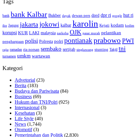
Tags
bank Kalbar
dpr ri
hut ri
dprd
Bukber
dewan pers
bank
google
dayak
karolin
jokowi
jakarta
kalbar
kodam
Kejati
Jagung
ikn
kodim
OJK
korupsi
pelantikan
KUR
LAKI
malaysia
pasar murah
narkoba
prabowo
pontianak
PWI
polisi
polri
Polresta
penghargaan
tni
sembako
sertijab
ria norsan
stunting
Takjil
ramadan
rajia
singkawang
umkm
wartawan
turnamen
Kategori
Advetorial
(23)
Berita
(183)
Budaya dan Pariwisata
(84)
Business
(69)
Hukum dan TNI/Polri
(925)
Internasional
(3)
Kesehatan
(3)
Life Style
(40)
News
(1,744)
Otomotif
(3)
Pemerintahan dan Politik
(2,830)