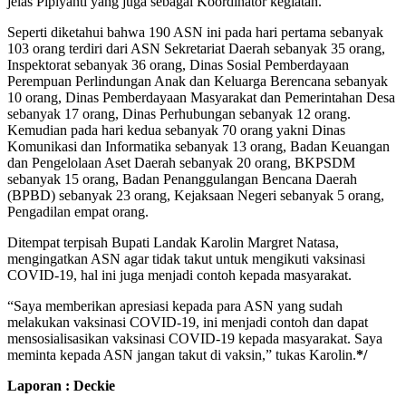
jelas Pipiyanti yang juga sebagai Koordinator kegiatan.
Seperti diketahui bahwa 190 ASN ini pada hari pertama sebanyak
103 orang terdiri dari ASN Sekretariat Daerah sebanyak 35 orang,
Inspektorat sebanyak 36 orang, Dinas Sosial Pemberdayaan
Perempuan Perlindungan Anak dan Keluarga Berencana sebanyak
10 orang, Dinas Pemberdayaan Masyarakat dan Pemerintahan Desa
sebanyak 17 orang, Dinas Perhubungan sebanyak 12 orang.
Kemudian pada hari kedua sebanyak 70 orang yakni Dinas
Komunikasi dan Informatika sebanyak 13 orang, Badan Keuangan
dan Pengelolaan Aset Daerah sebanyak 20 orang, BKPSDM
sebanyak 15 orang, Badan Penanggulangan Bencana Daerah
(BPBD) sebanyak 23 orang, Kejaksaan Negeri sebanyak 5 orang,
Pengadilan empat orang.
Ditempat terpisah Bupati Landak Karolin Margret Natasa,
mengingatkan ASN agar tidak takut untuk mengikuti vaksinasi
COVID-19, hal ini juga menjadi contoh kepada masyarakat.
“Saya memberikan apresiasi kepada para ASN yang sudah
melakukan vaksinasi COVID-19, ini menjadi contoh dan dapat
mensosialisasikan vaksinasi COVID-19 kepada masyarakat. Saya
meminta kepada ASN jangan takut di vaksin,” tukas Karolin.
*/
Laporan : Deckie