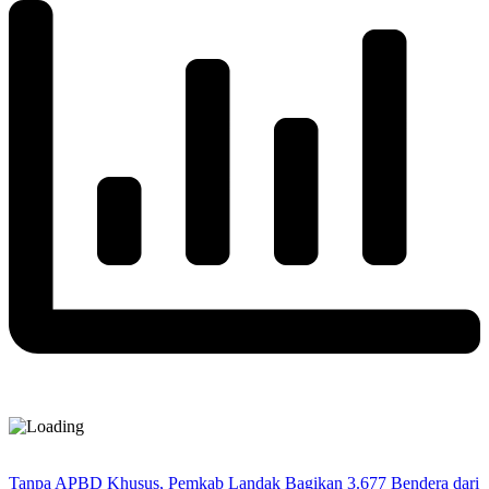
Tanpa APBD Khusus, Pemkab Landak Bagikan 3.677 Bendera dari