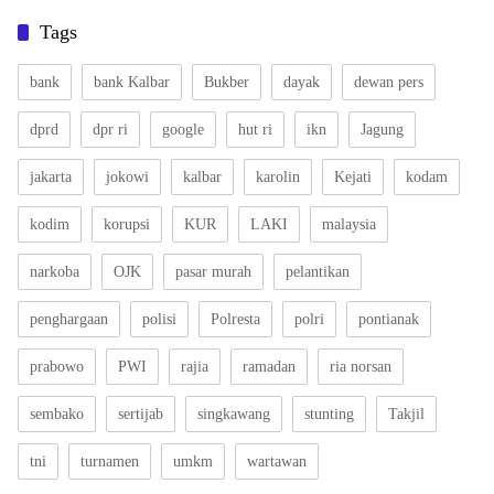
Tags
bank
bank Kalbar
Bukber
dayak
dewan pers
dprd
dpr ri
google
hut ri
ikn
Jagung
jakarta
jokowi
kalbar
karolin
Kejati
kodam
kodim
korupsi
KUR
LAKI
malaysia
narkoba
OJK
pasar murah
pelantikan
penghargaan
polisi
Polresta
polri
pontianak
prabowo
PWI
rajia
ramadan
ria norsan
sembako
sertijab
singkawang
stunting
Takjil
tni
turnamen
umkm
wartawan