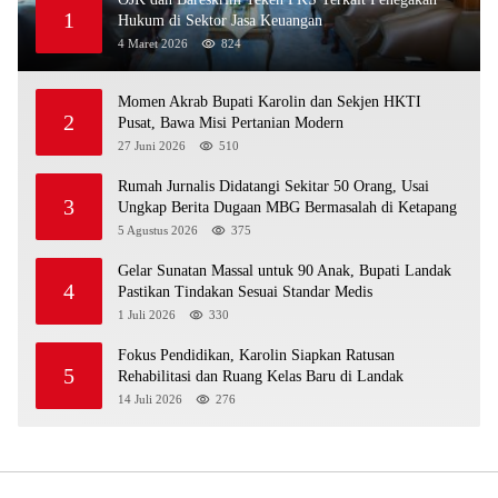
1
Hukum di Sektor Jasa Keuangan
4 Maret 2026
824
Momen Akrab Bupati Karolin dan Sekjen HKTI
2
Pusat, Bawa Misi Pertanian Modern
27 Juni 2026
510
Rumah Jurnalis Didatangi Sekitar 50 Orang, Usai
3
Ungkap Berita Dugaan MBG Bermasalah di Ketapang
5 Agustus 2026
375
Gelar Sunatan Massal untuk 90 Anak, Bupati Landak
4
Pastikan Tindakan Sesuai Standar Medis
1 Juli 2026
330
Fokus Pendidikan, Karolin Siapkan Ratusan
5
Rehabilitasi dan Ruang Kelas Baru di Landak
14 Juli 2026
276