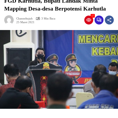
FGD Karhutla, Bupati Landak Minta
Mapping Desa-desa Berpotensi Karhutla
17
Channeltujuh
3 Min Baca
25 Maret 2021