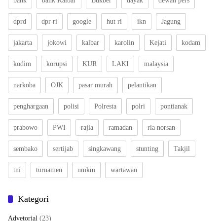
bank
bank Kalbar
Bukber
dayak
dewan pers
dprd
dpr ri
google
hut ri
ikn
Jagung
jakarta
jokowi
kalbar
karolin
Kejati
kodam
kodim
korupsi
KUR
LAKI
malaysia
narkoba
OJK
pasar murah
pelantikan
penghargaan
polisi
Polresta
polri
pontianak
prabowo
PWI
rajia
ramadan
ria norsan
sembako
sertijab
singkawang
stunting
Takjil
tni
turnamen
umkm
wartawan
Kategori
Advetorial
(23)