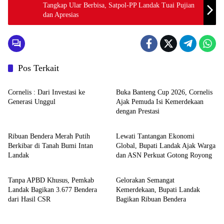
Tangkap Ular Berbisa, Satpol-PP Landak Tuai Pujian
dan Apresias
Pos Terkait
Pemerintahan dan Politik
Pemerintahan dan Politik
Cornelis : Dari Investasi ke
Buka Banteng Cup 2026, Cornelis
Generasi Unggul
Ajak Pemuda Isi Kemerdekaan
dengan Prestasi
Pemerintahan dan Politik
Pemerintahan dan Politik
Ribuan Bendera Merah Putih
Lewati Tantangan Ekonomi
Berkibar di Tanah Bumi Intan
Global, Bupati Landak Ajak Warga
Landak
dan ASN Perkuat Gotong Royong
Pemerintahan dan Politik
Pemerintahan dan Politik
Tanpa APBD Khusus, Pemkab
Gelorakan Semangat
Landak Bagikan 3.677 Bendera
Kemerdekaan, Bupati Landak
dari Hasil CSR
Bagikan Ribuan Bendera